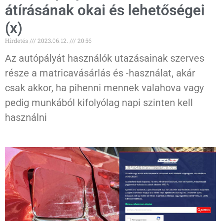
átírásának okai és lehetőségei
(x)
Hirdetés
2023.06.12.
20:56
Az autópályát használók utazásainak szerves
része a matricavásárlás és -használat, akár
csak akkor, ha pihenni mennek valahova vagy
pedig munkából kifolyólag napi szinten kell
használni