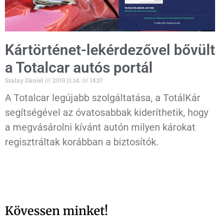
Kártörténet-lekérdezővel bővült
a Totalcar autós portál
Szalay Dániel
2019.11.14.
14:37
A Totalcar legújabb szolgáltatása, a TotálKár
segítségével az óvatosabbak kideríthetik, hogy
a megvásárolni kívánt autón milyen károkat
regisztráltak korábban a biztosítók.
Kövessen minket!