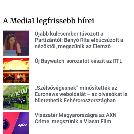
A Media1 legfrissebb hírei
Újabb kulcsember távozott a
Partizántól: Benyó Rita elbúcsúzott a
nézőktől, megszűnik az Elemző
Új Baywatch-sorozatot készít az RTL
„Szélsőségesnek” minősítették az
Euronews weboldalát – az olvasókat is
büntethetik Fehéroroszországban
Visszatér Magyarországra az AXN
Crime, megszűnik a Viasat Film