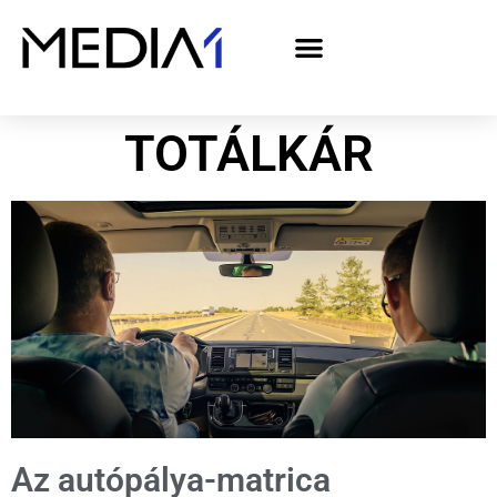
A Media1 médiaajánlata politikai hirdetőknek– országgyűlési választás 2026
TOTÁLKÁR
Az autópálya-matrica