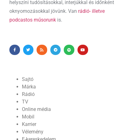
helyszíni tudósításokkal, interjúkkal és időnként
oknyomozásokkal jövünk. Van
rádió- illetve
podcastos műsorunk
is.
Sajtó
Márka
Rádió
TV
Online média
Mobil
Karrier
Vélemény
E-kereskedelem