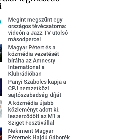
i
Megint megszűnt egy
országos tévécsatorna:
videón a Jazz TV utolsó
másodpercei
Magyar Pétert és a
közmédia vezetését
bírálta az Amnesty
International a
Klubrádióban
Panyi Szabolcs kapja a
CPJ nemzetközi
sajtószabadság-díját
A közmédia újabb
közleményt adott ki:
leszerződött az M1 a
Sziget Fesztivállal
Nekiment Magyar
Péternek Hajdú Gáborék