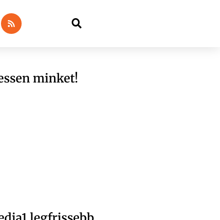
essen minket!
dia1 legfrissebb