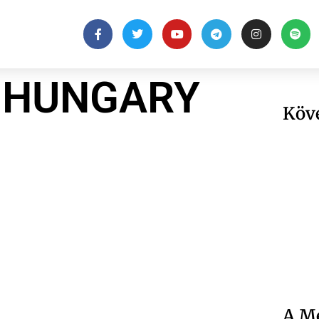
 HUNGARY
Köv
A Me