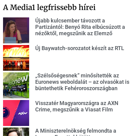
A Media1 legfrissebb hírei
Újabb kulcsember távozott a
Partizántól: Benyó Rita elbúcsúzott a
nézőktől, megszűnik az Elemző
Új Baywatch-sorozatot készít az RTL
„Szélsőségesnek” minősítették az
Euronews weboldalát – az olvasókat is
büntethetik Fehéroroszországban
Visszatér Magyarországra az AXN
Crime, megszűnik a Viasat Film
A Miniszterelnökség felmondta a