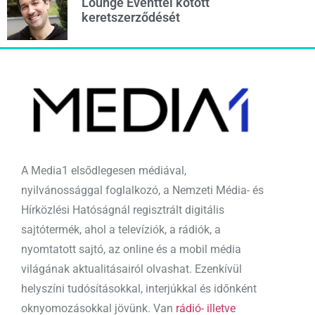
Lounge Eventtel kötött
keretszerződését
A Media1 elsődlegesen médiával,
nyilvánossággal foglalkozó, a Nemzeti Média- és
Hírközlési Hatóságnál regisztrált digitális
sajtótermék, ahol a televíziók, a rádiók, a
nyomtatott sajtó, az online és a mobil média
világának aktualitásairól olvashat. Ezenkívül
helyszíni tudósításokkal, interjúkkal és időnként
oknyomozásokkal jövünk. Van
rádió- illetve