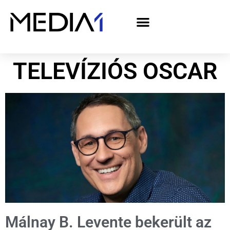
A Media1 médiaajánlata politikai hirdetőknek– országgyűlési választás 2026
TELEVÍZIÓS OSCAR
Málnay B. Levente bekerült az