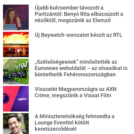
Újabb kulcsember távozott a
Partizántól: Benyó Rita elbúcsúzott a
nézőktől, megszűnik az Elemző
Új Baywatch-sorozatot készít az RTL
„Szélsőségesnek” minősítették az
Euronews weboldalát – az olvasókat is
büntethetik Fehéroroszországban
Visszatér Magyarországra az AXN
Crime, megszűnik a Viasat Film
A Miniszterelnökség felmondta a
Lounge Eventtel kötött
keretszerződését