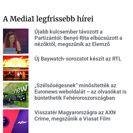
A Media1 legfrissebb hírei
Újabb kulcsember távozott a
Partizántól: Benyó Rita elbúcsúzott a
nézőktől, megszűnik az Elemző
Új Baywatch-sorozatot készít az RTL
„Szélsőségesnek” minősítették az
Euronews weboldalát – az olvasókat is
büntethetik Fehéroroszországban
Visszatér Magyarországra az AXN
Crime, megszűnik a Viasat Film