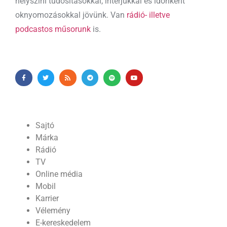
helyszíni tudósításokkal, interjúkkal és időnként
oknyomozásokkal jövünk. Van
rádió- illetve
podcastos műsorunk
is.
Sajtó
Márka
Rádió
TV
Online média
Mobil
Karrier
Vélemény
E-kereskedelem