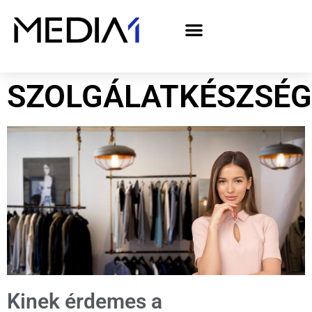
A Media1 médiaajánlata politikai hirdetőknek– országgyűlési választás 2026
SZOLGÁLATKÉSZSÉG
Kinek érdemes a