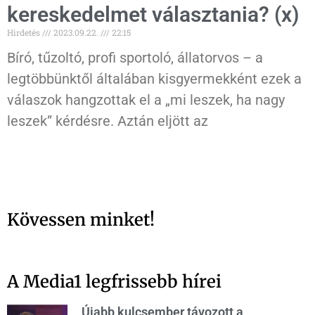
kereskedelmet választania? (x)
Hirdetés
2023.09.22.
22:15
Bíró, tűzoltó, profi sportoló, állatorvos – a
legtöbbünktől általában kisgyermekként ezek a
válaszok hangzottak el a „mi leszek, ha nagy
leszek” kérdésre. Aztán eljött az
Kövessen minket!
A Media1 legfrissebb hírei
Újabb kulcsember távozott a