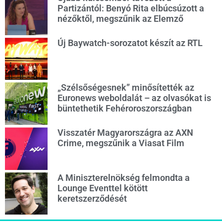
Partizántól: Benyó Rita elbúcsúzott a
nézőktől, megszűnik az Elemző
Új Baywatch-sorozatot készít az RTL
„Szélsőségesnek” minősítették az
Euronews weboldalát – az olvasókat is
büntethetik Fehéroroszországban
Visszatér Magyarországra az AXN
Crime, megszűnik a Viasat Film
A Miniszterelnökség felmondta a
Lounge Eventtel kötött
keretszerződését