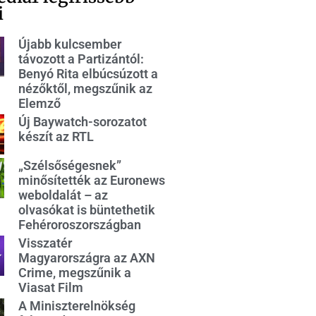
i
Újabb kulcsember
távozott a Partizántól:
Benyó Rita elbúcsúzott a
nézőktől, megszűnik az
Elemző
Új Baywatch-sorozatot
készít az RTL
„Szélsőségesnek”
minősítették az Euronews
weboldalát – az
olvasókat is büntethetik
Fehéroroszországban
Visszatér
Magyarországra az AXN
Crime, megszűnik a
Viasat Film
A Miniszterelnökség