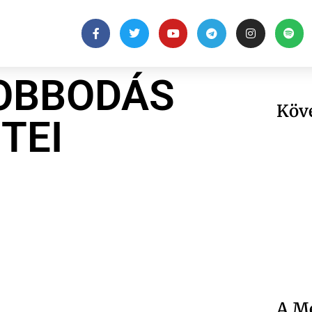
OBBODÁS
Köv
TEI
A Me