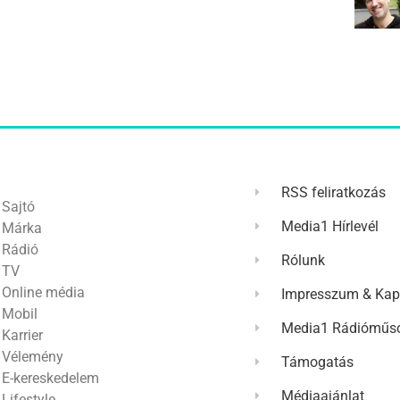
RSS feliratkozás
Sajtó
Media1 Hírlevél
Márka
Rádió
Rólunk
TV
Online média
Impresszum & Kap
Mobil
Media1 Rádióműso
Karrier
Vélemény
Támogatás
E-kereskedelem
Médiaajánlat
Lifestyle