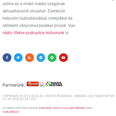
online és a mobil média világának
aktualitásairól olvashat. Ezenkívül
helyszíni tudósításokkal, interjúkkal és
időnként oknyomozásokkal jövünk. Van
rádió- illetve podcastos műsorunk
is.
Partnerünk:
COPYRIGHT © 2019-2026 ALL RIGHTS RESERVED / MINDEN JOG FENNTARTVA. M
V 1.97.2026.02.09.1337
Az oldal reCAPTCHA-t használ.
Adatvédelmi elvek
és
használati feltételek
szerint.
Sütibeállítások