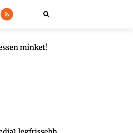
essen minket!
dia1 legfrissebb