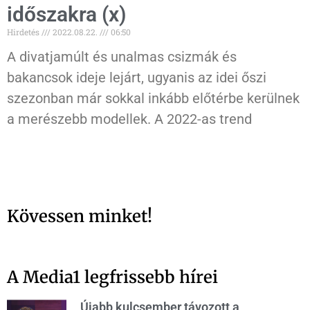
időszakra (x)
Hirdetés
2022.08.22.
06:50
A divatjamúlt és unalmas csizmák és
bakancsok ideje lejárt, ugyanis az idei őszi
szezonban már sokkal inkább előtérbe kerülnek
a merészebb modellek. A 2022-as trend
Kövessen minket!
A Media1 legfrissebb hírei
Újabb kulcsember távozott a