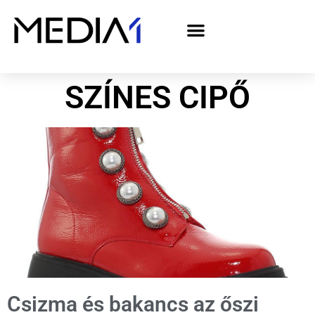
A Media1 médiaajánlata politikai hirdetőknek– országgyűlési választás 2026
SZÍNES CIPŐ
Csizma és bakancs az őszi