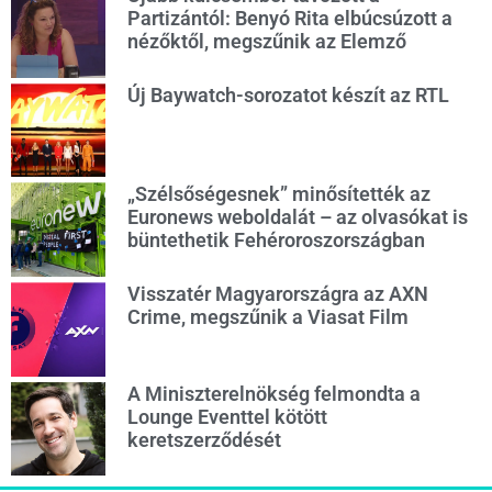
Partizántól: Benyó Rita elbúcsúzott a
nézőktől, megszűnik az Elemző
Új Baywatch-sorozatot készít az RTL
„Szélsőségesnek” minősítették az
Euronews weboldalát – az olvasókat is
büntethetik Fehéroroszországban
Visszatér Magyarországra az AXN
Crime, megszűnik a Viasat Film
A Miniszterelnökség felmondta a
Lounge Eventtel kötött
keretszerződését