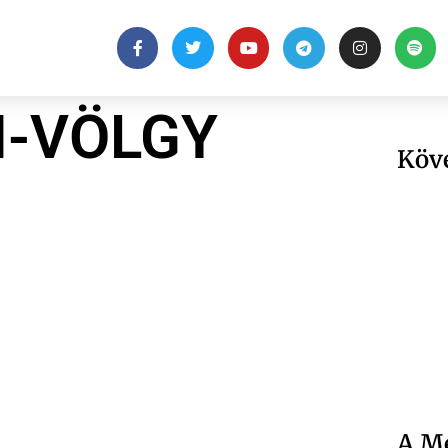
M-VÖLGY
Köv
A Me