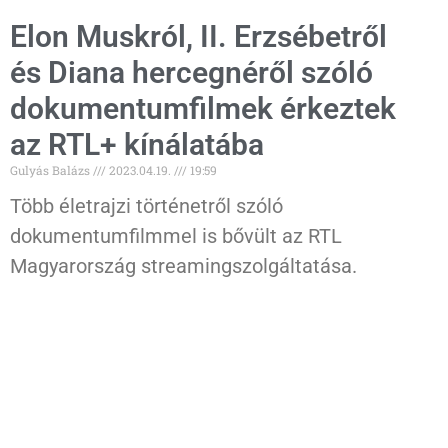
Elon Muskról, II. Erzsébetről
és Diana hercegnéről szóló
dokumentumfilmek érkeztek
az RTL+ kínálatába
Gulyás Balázs
2023.04.19.
19:59
Több életrajzi történetről szóló
dokumentumfilmmel is bővült az RTL
Magyarország streamingszolgáltatása.