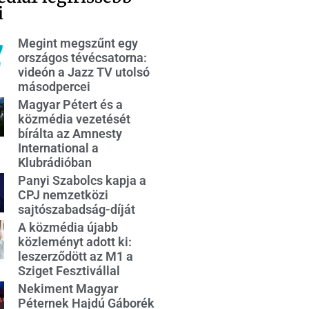
i
Megint megszűnt egy
országos tévécsatorna:
videón a Jazz TV utolsó
másodpercei
Magyar Pétert és a
közmédia vezetését
bírálta az Amnesty
International a
Klubrádióban
Panyi Szabolcs kapja a
CPJ nemzetközi
sajtószabadság-díját
A közmédia újabb
közleményt adott ki:
leszerződött az M1 a
Sziget Fesztivállal
Nekiment Magyar
Péternek Hajdú Gáborék