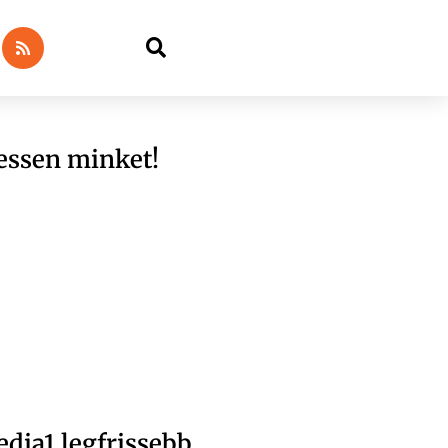
essen minket!
dia1 legfrissebb