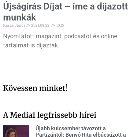
Újságírás Díjat – íme a díjazott
munkák
Kasza János
2021.09.22.
10:15
Nyomtatott magazint, podcastot és online
tartalmat is díjaztak.
Kövessen minket!
A Media1 legfrissebb hírei
Újabb kulcsember távozott a
Partizántól: Benyó Rita elbúcsúzott a