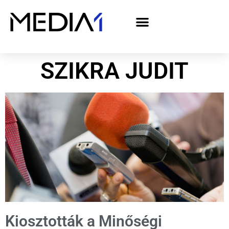
A Media1 médiaajánlata politikai hirdetőknek– országgyűlési választás 2026
SZIKRA JUDIT
Kiosztották a Minőségi