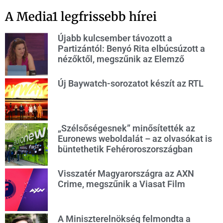
A Media1 legfrissebb hírei
Újabb kulcsember távozott a
Partizántól: Benyó Rita elbúcsúzott a
nézőktől, megszűnik az Elemző
Új Baywatch-sorozatot készít az RTL
„Szélsőségesnek” minősítették az
Euronews weboldalát – az olvasókat is
büntethetik Fehéroroszországban
Visszatér Magyarországra az AXN
Crime, megszűnik a Viasat Film
A Miniszterelnökség felmondta a