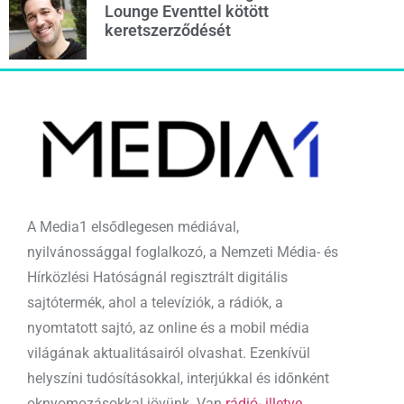
Lounge Eventtel kötött
keretszerződését
A Media1 elsődlegesen médiával,
nyilvánossággal foglalkozó, a Nemzeti Média- és
Hírközlési Hatóságnál regisztrált digitális
sajtótermék, ahol a televíziók, a rádiók, a
nyomtatott sajtó, az online és a mobil média
világának aktualitásairól olvashat. Ezenkívül
helyszíni tudósításokkal, interjúkkal és időnként
oknyomozásokkal jövünk. Van
rádió- illetve