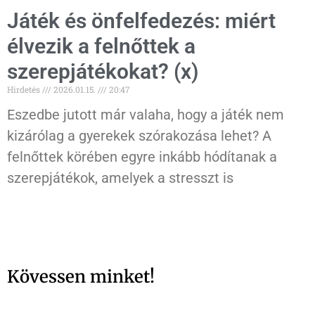
Játék és önfelfedezés: miért
élvezik a felnőttek a
szerepjátékokat? (x)
Hirdetés
2026.01.15.
20:47
Eszedbe jutott már valaha, hogy a játék nem
kizárólag a gyerekek szórakozása lehet? A
felnőttek körében egyre inkább hódítanak a
szerepjátékok, amelyek a stresszt is
Kövessen minket!