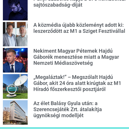
sajtószabadság-díját
A közmédia újabb közleményt adott ki:
leszerződött az M1 a Sziget Fesztivállal
Nekiment Magyar Péternek Hajdú
Gáborék menesztése miatt a Magyar
Nemzeti Médiaszövetség
„Megaláztak!” – Megszólalt Hajdú
Gábor, akit 24 óra alatt kirúgtak az M1
Híradó főszerkesztői posztjáról
Az élet Balásy Gyula után: a
Szerencsejáték Zrt. átalakítja
ügynökségi modelljét