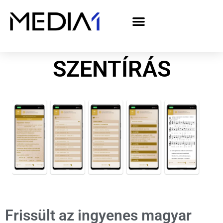
A Media1 médiaajánlata politikai hirdetőknek– országgyűlési választás 2026
SZENTÍRÁS
Frissült az ingyenes magyar