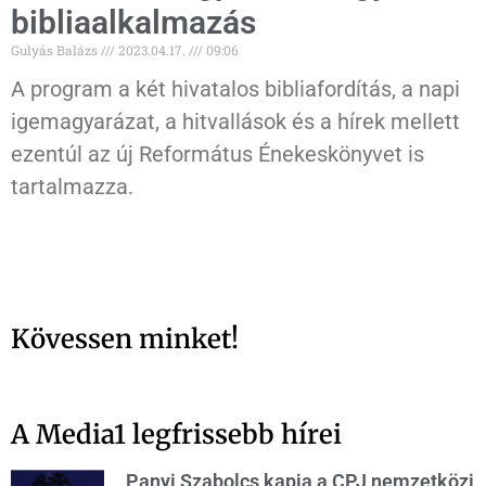
bibliaalkalmazás
Gulyás Balázs
2023.04.17.
09:06
A program a két hivatalos bibliafordítás, a napi
igemagyarázat, a hitvallások és a hírek mellett
ezentúl az új Református Énekeskönyvet is
tartalmazza.
Kövessen minket!
A Media1 legfrissebb hírei
Panyi Szabolcs kapja a CPJ nemzetközi