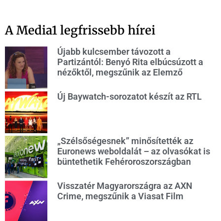
A Media1 legfrissebb hírei
Újabb kulcsember távozott a
Partizántól: Benyó Rita elbúcsúzott a
nézőktől, megszűnik az Elemző
Új Baywatch-sorozatot készít az RTL
„Szélsőségesnek” minősítették az
Euronews weboldalát – az olvasókat is
büntethetik Fehéroroszországban
Visszatér Magyarországra az AXN
Crime, megszűnik a Viasat Film