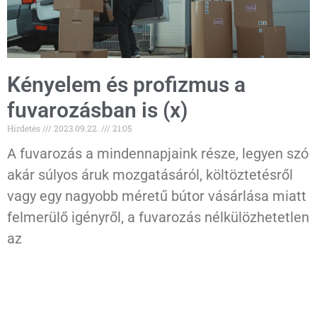
Kényelem és profizmus a
fuvarozásban is (x)
Hirdetés
2023.09.22.
21:05
A fuvarozás a mindennapjaink része, legyen szó
akár súlyos áruk mozgatásáról, költöztetésről
vagy egy nagyobb méretű bútor vásárlása miatt
felmerülő igényről, a fuvarozás nélkülözhetetlen
az