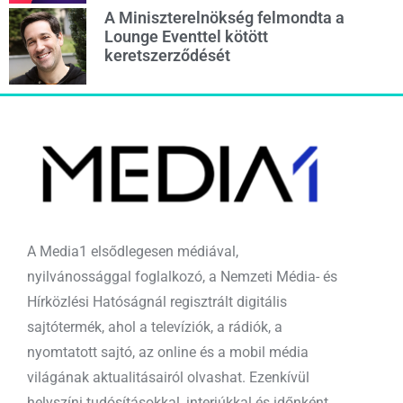
A Miniszterelnökség felmondta a
Lounge Eventtel kötött
keretszerződését
A Media1 elsődlegesen médiával,
nyilvánossággal foglalkozó, a Nemzeti Média- és
Hírközlési Hatóságnál regisztrált digitális
sajtótermék, ahol a televíziók, a rádiók, a
nyomtatott sajtó, az online és a mobil média
világának aktualitásairól olvashat. Ezenkívül
helyszíni tudósításokkal, interjúkkal és időnként