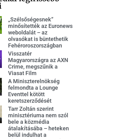
i
„Szélsőségesnek”
minősítették az Euronews
weboldalát – az
olvasókat is büntethetik
Fehéroroszországban
Visszatér
Magyarországra az AXN
Crime, megszűnik a
Viasat Film
A Miniszterelnökség
felmondta a Lounge
Eventtel kötött
keretszerződését
Tarr Zoltán szerint
minisztériuma nem szól
bele a közmédia
átalakításába – heteken
belül indulhat a