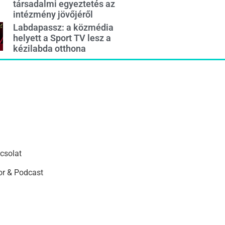
társadalmi egyeztetés az
intézmény jövőjéről
Labdapassz: a közmédia
helyett a Sport TV lesz a
kézilabda otthona
csolat
r & Podcast