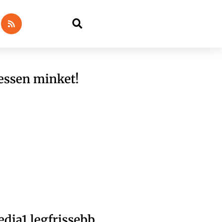
essen minket!
dia1 legfrissebb