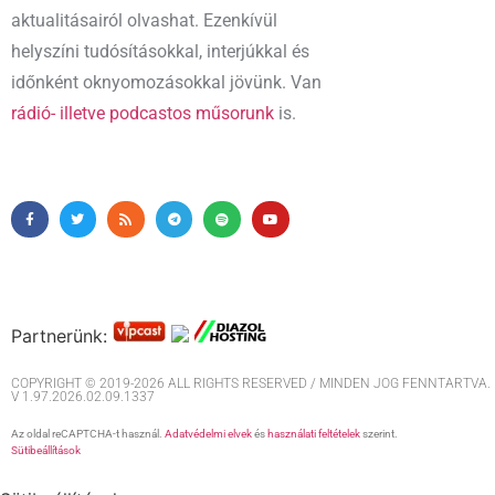
aktualitásairól olvashat. Ezenkívül
helyszíni tudósításokkal, interjúkkal és
időnként oknyomozásokkal jövünk. Van
rádió- illetve podcastos műsorunk
is.
Partnerünk:
COPYRIGHT © 2019-2026 ALL RIGHTS RESERVED / MINDEN JOG FENNTARTVA. M
V 1.97.2026.02.09.1337
Az oldal reCAPTCHA-t használ.
Adatvédelmi elvek
és
használati feltételek
szerint.
Sütibeállítások