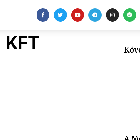
 KFT
Köv
A Me