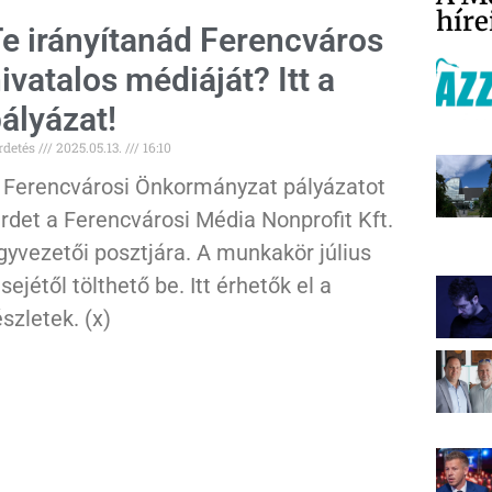
híre
e irányítanád Ferencváros
ivatalos médiáját? Itt a
ályázat!
rdetés
2025.05.13.
16:10
 Ferencvárosi Önkormányzat pályázatot
irdet a Ferencvárosi Média Nonprofit Kft.
gyvezetői posztjára. A munkakör július
lsejétől tölthető be. Itt érhetők el a
észletek. (x)