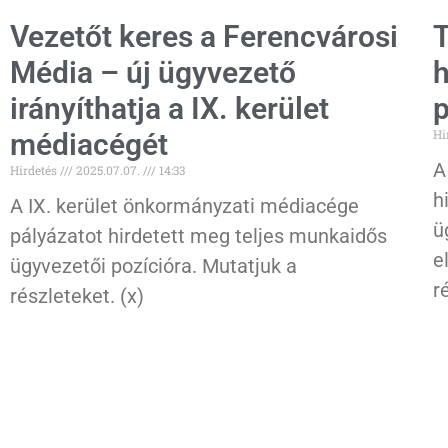
Vezetőt keres a Ferencvárosi
T
Média – új ügyvezető
h
irányíthatja a IX. kerület
p
Hi
médiacégét
A
Hirdetés
2025.07.07.
14:33
h
A IX. kerület önkormányzati médiacége
ü
pályázatot hirdetett meg teljes munkaidős
e
ügyvezetői pozícióra. Mutatjuk a
r
részleteket. (x)