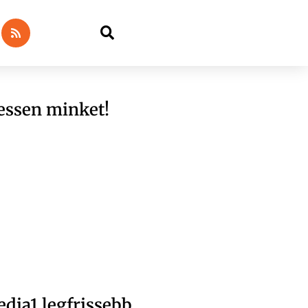
essen minket!
dia1 legfrissebb