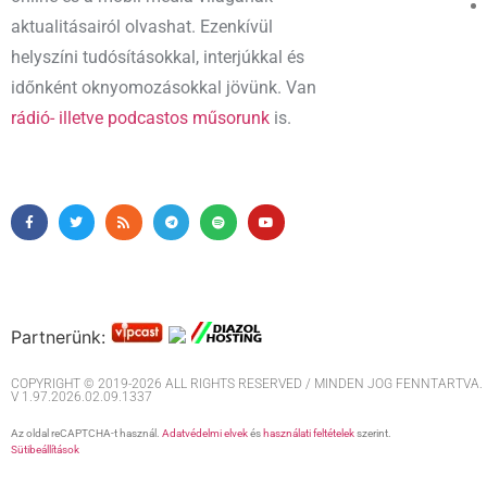
aktualitásairól olvashat. Ezenkívül
helyszíni tudósításokkal, interjúkkal és
időnként oknyomozásokkal jövünk. Van
rádió- illetve podcastos műsorunk
is.
Partnerünk:
COPYRIGHT © 2019-2026 ALL RIGHTS RESERVED / MINDEN JOG FENNTARTVA. M
V 1.97.2026.02.09.1337
Az oldal reCAPTCHA-t használ.
Adatvédelmi elvek
és
használati feltételek
szerint.
Sütibeállítások