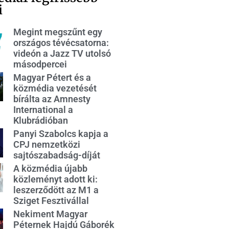
i
Megint megszűnt egy
országos tévécsatorna:
videón a Jazz TV utolsó
másodpercei
Magyar Pétert és a
közmédia vezetését
bírálta az Amnesty
International a
Klubrádióban
Panyi Szabolcs kapja a
CPJ nemzetközi
sajtószabadság-díját
A közmédia újabb
közleményt adott ki:
leszerződött az M1 a
Sziget Fesztivállal
Nekiment Magyar
Péternek Hajdú Gáborék