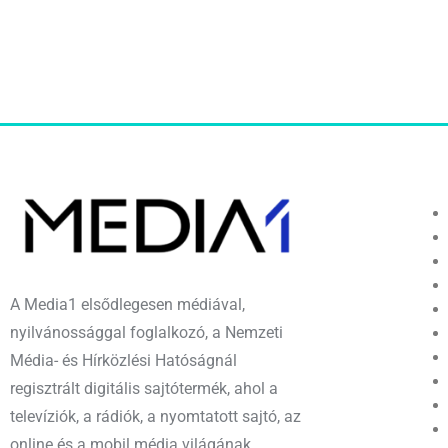
A Media1 elsődlegesen médiával,
nyilvánossággal foglalkozó, a Nemzeti
Média- és Hírközlési Hatóságnál
regisztrált digitális sajtótermék, ahol a
televíziók, a rádiók, a nyomtatott sajtó, az
online és a mobil média világának