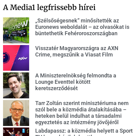
A Media1 legfrissebb hírei
„Szélsőségesnek” minősítették az
Euronews weboldalát – az olvasókat is
büntethetik Fehéroroszországban
Visszatér Magyarországra az AXN
Crime, megszűnik a Viasat Film
A Miniszterelnökség felmondta a
Lounge Eventtel kötött
keretszerződését
Tarr Zoltán szerint minisztériuma nem
szól bele a közmédia átalakításába –
heteken belül indulhat a társadalmi
egyeztetés az intézmény jövőjéről
Labdapassz: a közmédia helyett a Sport