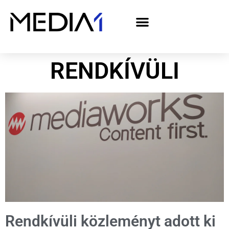
A Media1 médiaajánlata politikai hirdetőknek– országgyűlési választás 2026
RENDKÍVÜLI
Rendkívüli közleményt adott ki