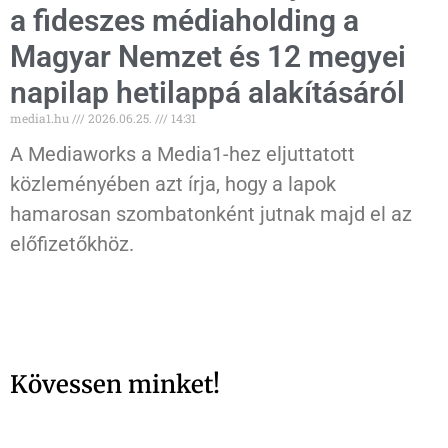
a fideszes médiaholding a
Magyar Nemzet és 12 megyei
napilap hetilappá alakításáról
media1.hu
2026.06.25.
14:31
A Mediaworks a Media1-hez eljuttatott
közleményében azt írja, hogy a lapok
hamarosan szombatonként jutnak majd el az
előfizetőkhöz.
Kövessen minket!