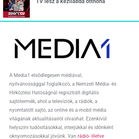
TV lesz a kézilabda otthona
A Media1 elsődlegesen médiával,
nyilvánossággal foglalkozó, a Nemzeti Média- és
Hírközlési Hatóságnál regisztrált digitális
sajtótermék, ahol a televíziók, a rádiók, a
nyomtatott sajtó, az online és a mobil média
világának aktualitásairól olvashat. Ezenkívül
helyszíni tudósításokkal, interjúkkal és időnként
oknyomozásokkal jövünk. Van
rádió- illetve