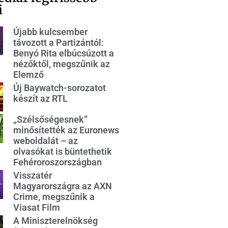
i
Újabb kulcsember
távozott a Partizántól:
Benyó Rita elbúcsúzott a
nézőktől, megszűnik az
Elemző
Új Baywatch-sorozatot
készít az RTL
„Szélsőségesnek”
minősítették az Euronews
weboldalát – az
olvasókat is büntethetik
Fehéroroszországban
Visszatér
Magyarországra az AXN
Crime, megszűnik a
Viasat Film
A Miniszterelnökség