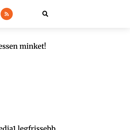
essen minket!
dia1 legfrissebb