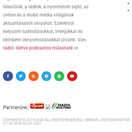
televíziók, a rádiók, a nyomtatott sajtó, az
online és a mobil média világának
aktualitásairól olvashat. Ezenkívül
helyszíni tudósításokkal, interjúkkal és
időnként oknyomozásokkal jövünk. Van
rádió- illetve podcastos műsorunk
is.
Partnerünk:
COPYRIGHT © 2019-2026 ALL RIGHTS RESERVED / MINDEN JOG FENNTARTVA. M
V 1.97.2026.02.09.1337