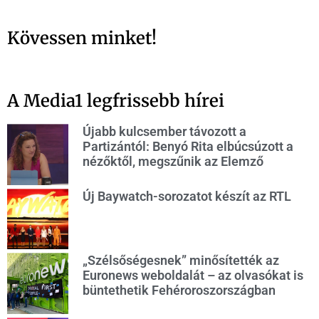
Kövessen minket!
A Media1 legfrissebb hírei
Újabb kulcsember távozott a
Partizántól: Benyó Rita elbúcsúzott a
nézőktől, megszűnik az Elemző
Új Baywatch-sorozatot készít az RTL
„Szélsőségesnek” minősítették az
Euronews weboldalát – az olvasókat is
büntethetik Fehéroroszországban