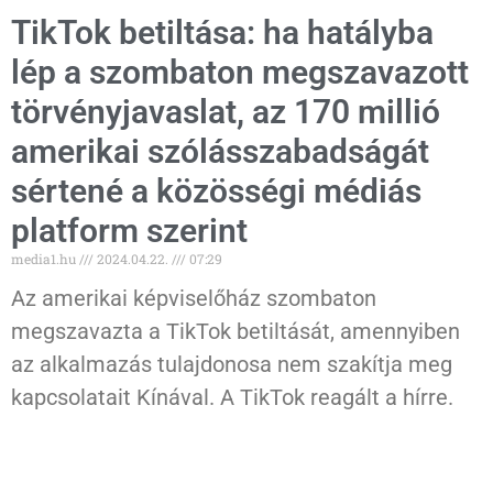
TikTok betiltása: ha hatályba
lép a szombaton megszavazott
törvényjavaslat, az 170 millió
amerikai szólásszabadságát
sértené a közösségi médiás
platform szerint
media1.hu
2024.04.22.
07:29
Az amerikai képviselőház szombaton
megszavazta a TikTok betiltását, amennyiben
az alkalmazás tulajdonosa nem szakítja meg
kapcsolatait Kínával. A TikTok reagált a hírre.