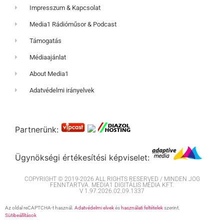
Impresszum & Kapcsolat
Media1 Rádióműsor & Podcast
Támogatás
Médiaajánlat
About Media1
Adatvédelmi irányelvek
Partnerünk:
Ügynökségi értékesítési képviselet:
COPYRIGHT © 2019-2026 ALL RIGHTS RESERVED / MINDEN JOG
FENNTARTVA. MEDIA1 DIGITÁLIS MÉDIA KFT.
V 1.97.2026.02.09.1337
Az oldal reCAPTCHA-t használ.
Adatvédelmi elvek
és
használati feltételek
szerint.
Sütibeállítások