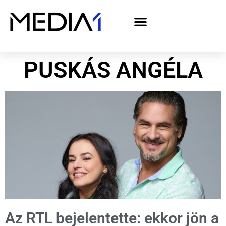
A Media1 médiaajánlata politikai hirdetőknek– országgyűlési választás 2026
PUSKÁS ANGÉLA
Az RTL bejelentette: ekkor jön a