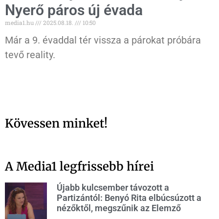
Nyerő páros új évada
media1.hu
2025.08.18.
10:50
Már a 9. évaddal tér vissza a párokat próbára
tevő reality.
Kövessen minket!
A Media1 legfrissebb hírei
Újabb kulcsember távozott a
Partizántól: Benyó Rita elbúcsúzott a
nézőktől, megszűnik az Elemző