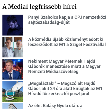
A Media1 legfrissebb hírei
Panyi Szabolcs kapja a CPJ nemzetközi
sajtószabadság-díját
A közmédia újabb közleményt adott ki:
leszerződött az M1 a Sziget Fesztivállal
Nekiment Magyar Péternek Hajdú
Gáborék menesztése miatt a Magyar
Nemzeti Médiaszövetség
„Megaláztak!” – Megszólalt Hajdú
Gábor, akit 24 óra alatt kirúgtak az M1
Híradó főszerkesztői posztjáról
Az élet Balásy Gyula után: a