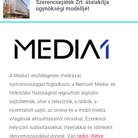
Szerencsejáték Zrt. átalakítja
ügynökségi modelljét
A Media1 elsődlegesen médiával,
nyilvánossággal foglalkozó, a Nemzeti Média- és
Hírközlési Hatóságnál regisztrált digitális
sajtótermék, ahol a televíziók, a rádiók, a
nyomtatott sajtó, az online és a mobil média
világának aktualitásairól olvashat. Ezenkívül
helyszíni tudósításokkal, interjúkkal és időnként
oknyomozásokkal jövünk. Van
rádió- illetve