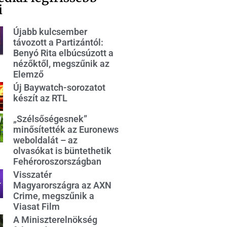
i
Újabb kulcsember
távozott a Partizántól:
Benyó Rita elbúcsúzott a
nézőktől, megszűnik az
Elemző
Új Baywatch-sorozatot
készít az RTL
„Szélsőségesnek”
minősítették az Euronews
weboldalát – az
olvasókat is büntethetik
Fehéroroszországban
Visszatér
Magyarországra az AXN
Crime, megszűnik a
Viasat Film
A Miniszterelnökség