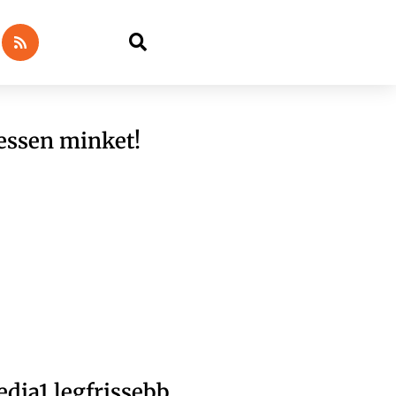
essen minket!
dia1 legfrissebb