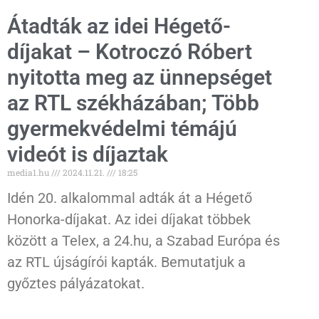
Átadták az idei Hégető-
díjakat – Kotroczó Róbert
nyitotta meg az ünnepséget
az RTL székházában; Több
gyermekvédelmi témájú
videót is díjaztak
media1.hu
2024.11.21.
18:25
Idén 20. alkalommal adták át a Hégető
Honorka-díjakat. Az idei díjakat többek
között a Telex, a 24.hu, a Szabad Európa és
az RTL újságírói kapták. Bemutatjuk a
győztes pályázatokat.