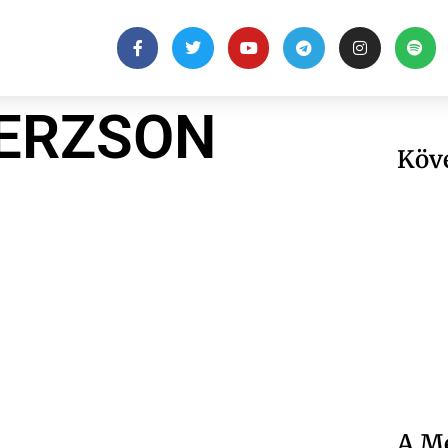
GERZSON
Köv
A Me