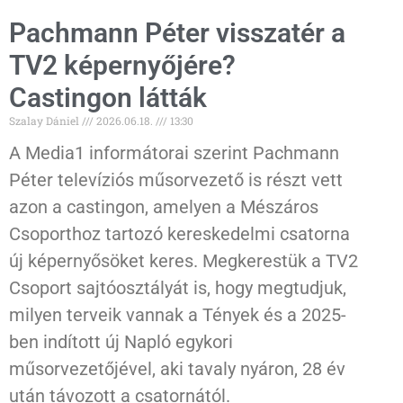
Pachmann Péter visszatér a
TV2 képernyőjére?
Castingon látták
Szalay Dániel
2026.06.18.
13:30
A Media1 informátorai szerint Pachmann
Péter televíziós műsorvezető is részt vett
azon a castingon, amelyen a Mészáros
Csoporthoz tartozó kereskedelmi csatorna
új képernyősöket keres. Megkerestük a TV2
Csoport sajtóosztályát is, hogy megtudjuk,
milyen terveik vannak a Tények és a 2025-
ben indított új Napló egykori
műsorvezetőjével, aki tavaly nyáron, 28 év
után távozott a csatornától.