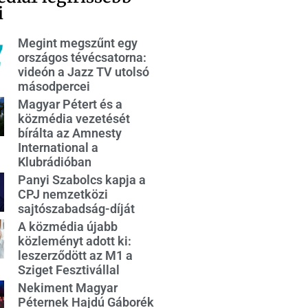
i
Megint megszűnt egy
országos tévécsatorna:
videón a Jazz TV utolsó
másodpercei
Magyar Pétert és a
közmédia vezetését
bírálta az Amnesty
International a
Klubrádióban
Panyi Szabolcs kapja a
CPJ nemzetközi
sajtószabadság-díját
A közmédia újabb
közleményt adott ki:
leszerződött az M1 a
Sziget Fesztivállal
Nekiment Magyar
Péternek Hajdú Gáborék