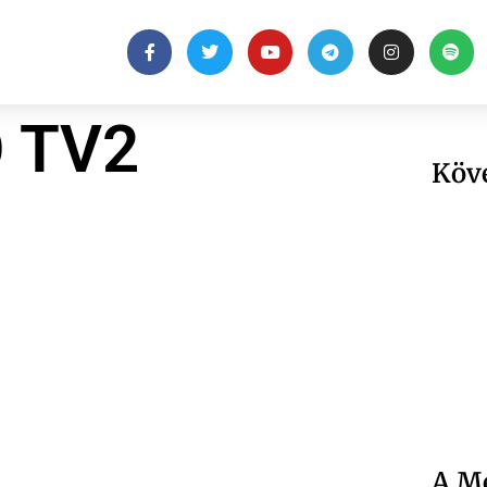
 TV2
Köv
A Me