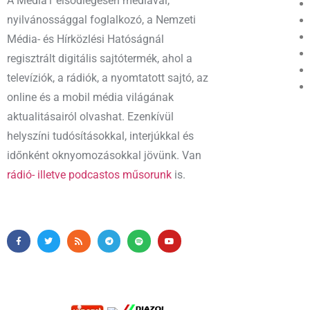
A Media1 elsődlegesen médiával,
nyilvánossággal foglalkozó, a Nemzeti
Média- és Hírközlési Hatóságnál
regisztrált digitális sajtótermék, ahol a
televíziók, a rádiók, a nyomtatott sajtó, az
online és a mobil média világának
aktualitásairól olvashat. Ezenkívül
helyszíni tudósításokkal, interjúkkal és
időnként oknyomozásokkal jövünk. Van
rádió- illetve podcastos műsorunk
is.