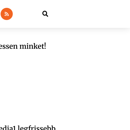
essen minket!
dia1 legfrissebb