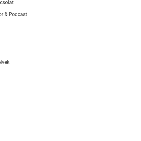
csolat
r & Podcast
elvek