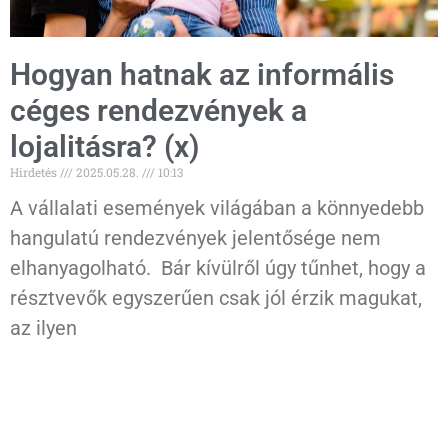
Hogyan hatnak az informális
céges rendezvények a
lojalitásra? (x)
Hirdetés
2025.05.28.
10:13
A vállalati események világában a könnyedebb
hangulatú rendezvények jelentősége nem
elhanyagolható. Bár kívülről úgy tűnhet, hogy a
résztvevők egyszerűen csak jól érzik magukat,
az ilyen