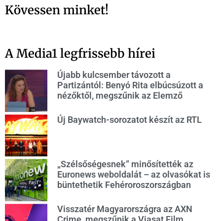
Kövessen minket!
A Media1 legfrissebb hírei
Újabb kulcsember távozott a
Partizántól: Benyó Rita elbúcsúzott a
nézőktől, megszűnik az Elemző
Új Baywatch-sorozatot készít az RTL
„Szélsőségesnek” minősítették az
Euronews weboldalát – az olvasókat is
büntethetik Fehéroroszországban
Visszatér Magyarországra az AXN
Crime, megszűnik a Viasat Film