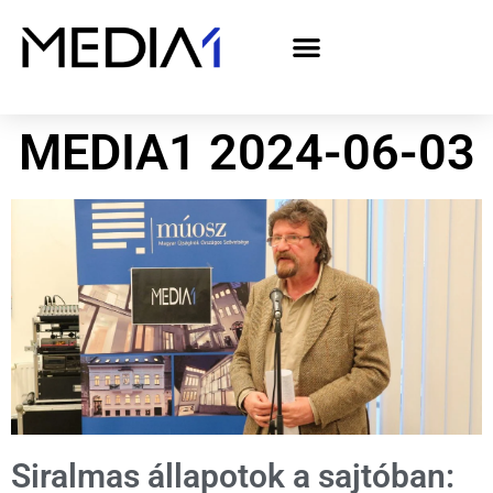
A Media1 médiaajánlata politikai hirdetőknek– országgyűlési választás 2026
MEDIA1 2024-06-03
Siralmas állapotok a sajtóban: