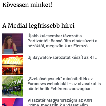
Kövessen minket!
A Media1 legfrissebb hírei
Újabb kulcsember távozott a
Partizántól: Benyó Rita elbúcsúzott a
nézőktől, megszűnik az Elemző
Új Baywatch-sorozatot készít az RTL
„Szélsőségesnek” minősítették az
Euronews weboldalát – az olvasókat is
büntethetik Fehéroroszországban
Visszatér Magyarországra az AXN
Crime, megszűnik a Viasat Film