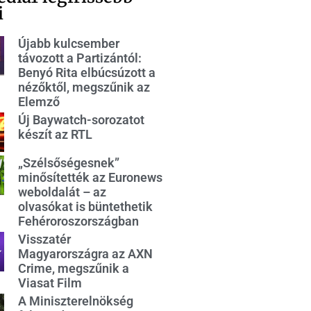
i
Újabb kulcsember
távozott a Partizántól:
Benyó Rita elbúcsúzott a
nézőktől, megszűnik az
Elemző
Új Baywatch-sorozatot
készít az RTL
„Szélsőségesnek”
minősítették az Euronews
weboldalát – az
olvasókat is büntethetik
Fehéroroszországban
Visszatér
Magyarországra az AXN
Crime, megszűnik a
Viasat Film
A Miniszterelnökség