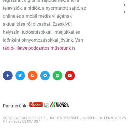
regisztrált digitális sajtótermék, ahol a
televíziók, a rádiók, a nyomtatott sajtó, az
online és a mobil média világának
aktualitásairól olvashat. Ezenkívül
helyszíni tudósításokkal, interjúkkal és
időnként oknyomozásokkal jövünk. Van
rádió- illetve podcastos műsorunk
is.
Partnerünk:
COPYRIGHT © 2019-2026 ALL RIGHTS RESERVED / MINDEN JOG FENNTARTVA. M
V 1.97.2026.02.09.1337