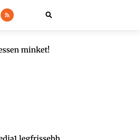
essen minket!
dia1 legfrissebb