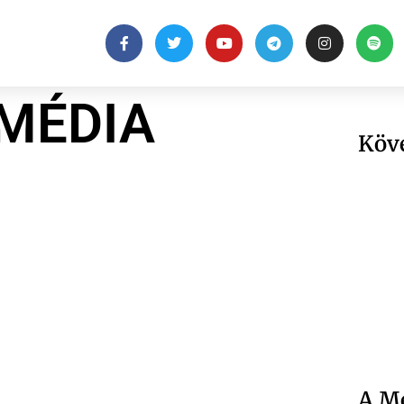
MÉDIA
Köv
A Me