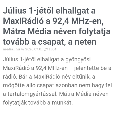
Július 1-jétől elhallgat a
MaxiRádió a 92,4 MHz-en,
Mátra Média néven folytatja
tovább a csapat, a neten
media1.hu
2026.07.01.
11:04
Július 1-jétől elhallgat a gyöngyösi
MaxiRádió a 92,4 MHz-en – jelentette be a
rádió. Bár a MaxiRádió név eltűnik, a
mögötte álló csapat azonban nem hagy fel
a tartalomgyártással: Mátra Média néven
folytatják tovább a munkát.