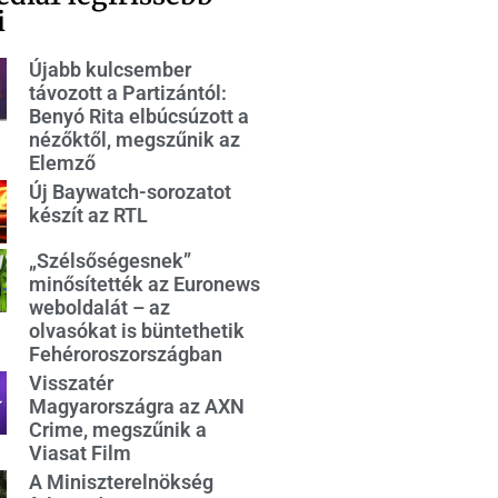
i
Újabb kulcsember
távozott a Partizántól:
Benyó Rita elbúcsúzott a
nézőktől, megszűnik az
Elemző
Új Baywatch-sorozatot
készít az RTL
„Szélsőségesnek”
minősítették az Euronews
weboldalát – az
olvasókat is büntethetik
Fehéroroszországban
Visszatér
Magyarországra az AXN
Crime, megszűnik a
Viasat Film
A Miniszterelnökség