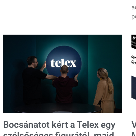
a
p
Bocsánatot kért a Telex egy
V
szélsőséges figurától, majd