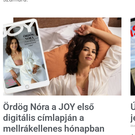
Ördög Nóra a JOY első
Ú
digitális címlapján a
j
me
mellrákellenes hónapban