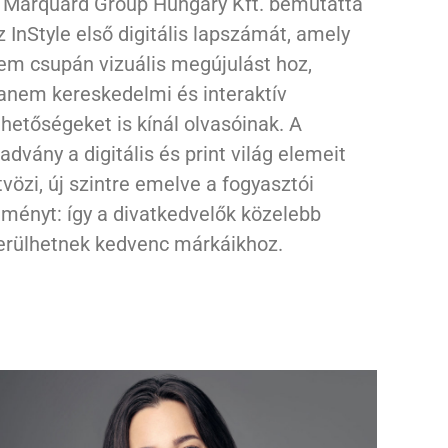
 Marquard Group Hungary Kft. bemutatta
z InStyle első digitális lapszámát, amely
em csupán vizuális megújulást hoz,
anem kereskedelmi és interaktív
ehetőségeket is kínál olvasóinak. A
iadvány a digitális és print világ elemeit
tvözi, új szintre emelve a fogyasztói
lményt: így a divatkedvelők közelebb
erülhetnek kedvenc márkáikhoz.