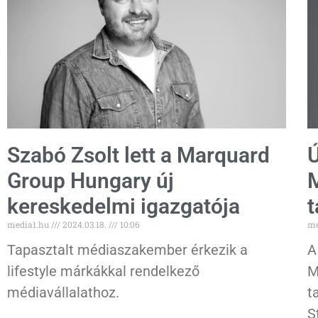
Szabó Zsolt lett a Marquard
Ú
Group Hungary új
M
kereskedelmi igazgatója
t
media1.hu
2024.03.18.
10:06
me
Tapasztalt médiaszakember érkezik a
A
lifestyle márkákkal rendelkező
M
médiavállalathoz.
t
S