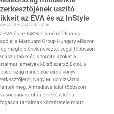
zerkesztőjének uszító
ikkeit az ÉVA és az InStyle
alay Dániel
2024.01.24.
17:46
z ÉVA és az InStyle című médiumok
iadója, a Marquard Group Hungary először
ég megfelelőnek nevezte, végül többszöri
anasz után mégis törölte azokat a
artalmat, amelyek külső szerzőjüktől, a
eseország mindenkié című könyv
zerkesztőjétől, Nagy M. Boldizsártól
elentek meg. A médiavállalat többszöri
lvasói panasz után elnézést kér a
ifogásolt tartalmak közzététele miatt.