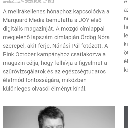
A
media1.hu
2025.10.01.
15:11
a
A mellrákellenes hónaphoz kapcsolódva a
n
Marquard Media bemutatta a JOY első
h
digitális magazinját. A mozgó címlappal
l
megjelenő lapszám címlapján Ördög Nóra
k
szerepel, akit férje, Nánási Pál fotózott. A
ö
Pink October kampányhoz csatlakozva a
é
magazin célja, hogy felhívja a figyelmet a
k
szűrővizsgálatok és az egészségtudatos
életmód fontosságára, miközben
különleges olvasói élményt kínál.