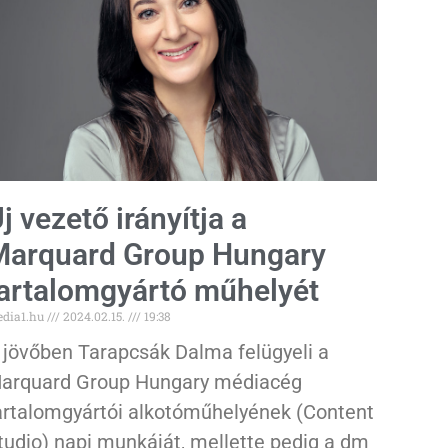
j vezető irányítja a
arquard Group Hungary
artalomgyártó műhelyét
dia1.hu
2024.02.15.
19:38
 jövőben Tarapcsák Dalma felügyeli a
arquard Group Hungary médiacég
artalomgyártói alkotóműhelyének (Content
tudio) napi munkáját, mellette pedig a dm