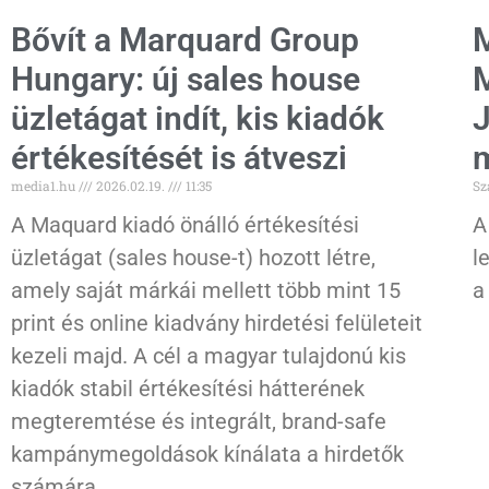
Bővít a Marquard Group
M
Hungary: új sales house
M
üzletágat indít, kis kiadók
J
értékesítését is átveszi
m
media1.hu
2026.02.19.
11:35
Sz
A Maquard kiadó önálló értékesítési
A
üzletágat (sales house-t) hozott létre,
l
amely saját márkái mellett több mint 15
a
print és online kiadvány hirdetési felületeit
kezeli majd. A cél a magyar tulajdonú kis
kiadók stabil értékesítési hátterének
megteremtése és integrált, brand-safe
kampánymegoldások kínálata a hirdetők
számára.