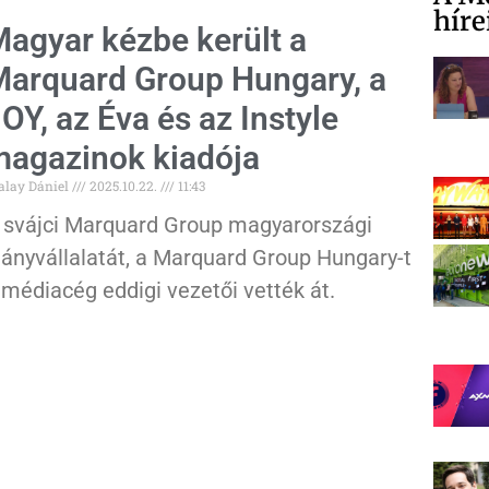
híre
agyar kézbe került a
arquard Group Hungary, a
OY, az Éva és az Instyle
agazinok kiadója
alay Dániel
2025.10.22.
11:43
 svájci Marquard Group magyarországi
eányvállalatát, a Marquard Group Hungary-t
 médiacég eddigi vezetői vették át.