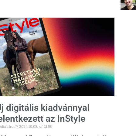
j digitális kiadvánnyal
elentkezett az InStyle
dia1.hu
2024.10.03.
21:00