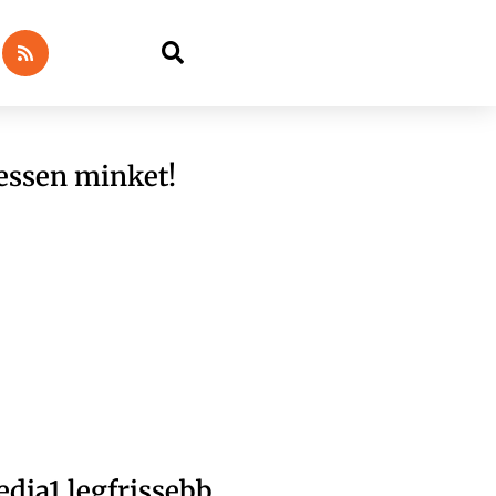
essen minket!
dia1 legfrissebb