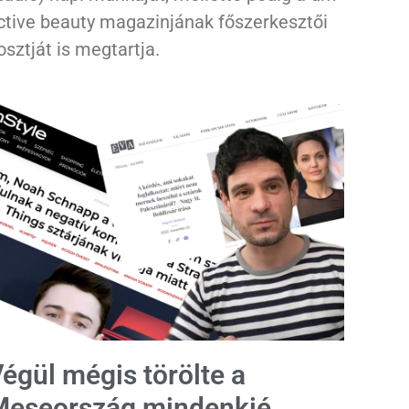
ctive beauty magazinjának főszerkesztői
osztját is megtartja.
égül mégis törölte a
Meseország mindenkié