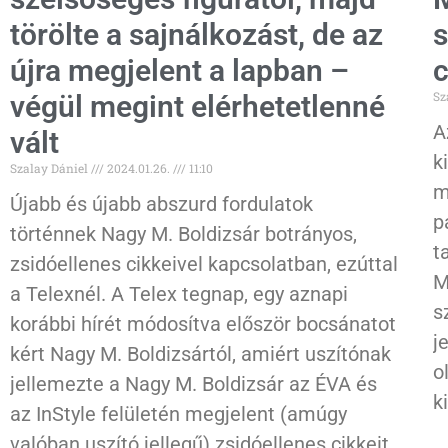
törölte a sajnálkozást, de az
s
újra megjelent a lapban –
c
Sz
végül megint elérhetetlenné
A
vált
k
Szalay Dániel
2024.01.26.
11:10
m
Újabb és újabb abszurd fordulatok
p
történnek Nagy M. Boldizsár botrányos,
t
zsidóellenes cikkeivel kapcsolatban, ezúttal
M
a Telexnél. A Telex tegnap, egy aznapi
s
korábbi hírét módosítva először bocsánatot
j
kért Nagy M. Boldizsártól, amiért uszítónak
o
jellemezte a Nagy M. Boldizsár az ÉVA és
k
az InStyle felületén megjelent (amúgy
valóban uszító jellegű) zsidóellenes cikkeit,