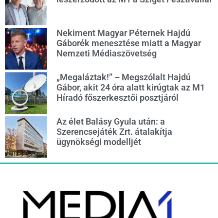
Nekiment Magyar Péternek Hajdú
Gáborék menesztése miatt a Magyar
Nemzeti Médiaszövetség
„Megaláztak!” – Megszólalt Hajdú
Gábor, akit 24 óra alatt kirúgtak az M1
Híradó főszerkesztői posztjáról
Az élet Balásy Gyula után: a
Szerencsejáték Zrt. átalakítja
ügynökségi modelljét