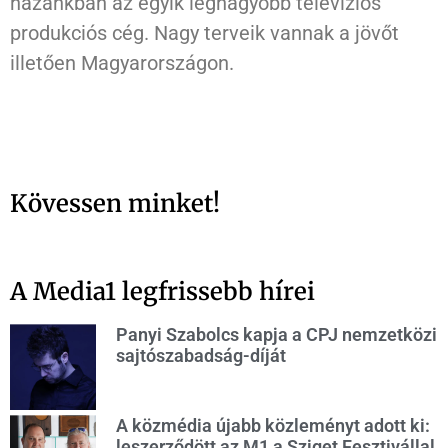
hazánkban az egyik legnagyobb televíziós
produkciós cég. Nagy terveik vannak a jövőt
illetően Magyarországon.
Kövessen minket!
A Media1 legfrissebb hírei
Panyi Szabolcs kapja a CPJ nemzetközi
sajtószabadság-díját
A közmédia újabb közleményt adott ki:
leszerződött az M1 a Sziget Fesztivállal