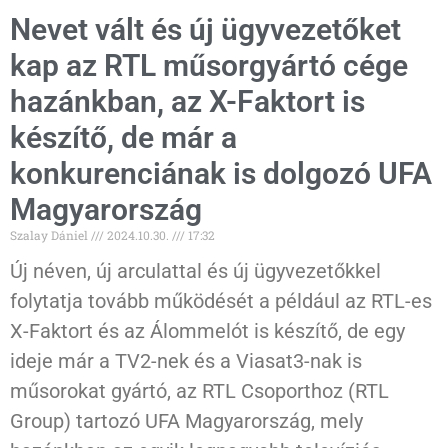
Nevet vált és új ügyvezetőket
kap az RTL műsorgyártó cége
hazánkban, az X-Faktort is
készítő, de már a
konkurenciának is dolgozó UFA
Magyarország
Szalay Dániel
2024.10.30.
17:32
Új néven, új arculattal és új ügyvezetőkkel
folytatja tovább működését a például az RTL-es
X-Faktort és az Álommelót is készítő, de egy
ideje már a TV2-nek és a Viasat3-nak is
műsorokat gyártó, az RTL Csoporthoz (RTL
Group) tartozó UFA Magyarország, mely