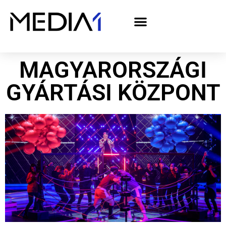
A Media1 médiaajánlata politikai hirdetőknek– országgyűlési választás 2026
MAGYARORSZÁGI
GYÁRTÁSI KÖZPONT