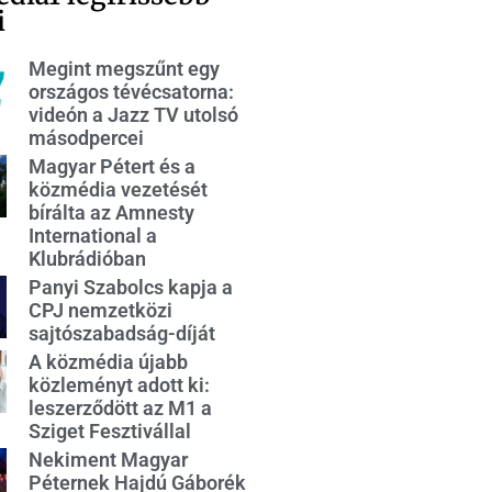
i
Megint megszűnt egy
országos tévécsatorna:
videón a Jazz TV utolsó
másodpercei
Magyar Pétert és a
közmédia vezetését
bírálta az Amnesty
International a
Klubrádióban
Panyi Szabolcs kapja a
CPJ nemzetközi
sajtószabadság-díját
A közmédia újabb
közleményt adott ki:
leszerződött az M1 a
Sziget Fesztivállal
Nekiment Magyar
Péternek Hajdú Gáborék