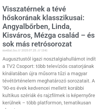
Visszatérnek a tévé
hőskorának klasszikusai:
Angyalbőrben, Linda,
Kisváros, Mézga család – és
sok más retrósorozat
media1.hu
2025.07.25.
13:41
Augusztustól igazi nosztalgiahullámot indít
a TV2 Csoport: több televíziós csatorjának
kínálatában újra műsorra tűzi a magyar
tévétörténelem meghatározó sorozatait. A
’90-es évek kedvencei mellett korábbi
kultikus szériák és rajzfilmek is képernyőre
kerülnek – több platformon, tematikusan