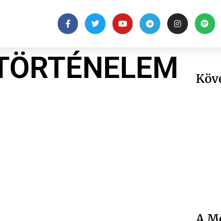
TÖRTÉNELEM
Köv
A Me