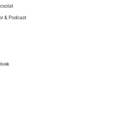
csolat
r & Podcast
elvek