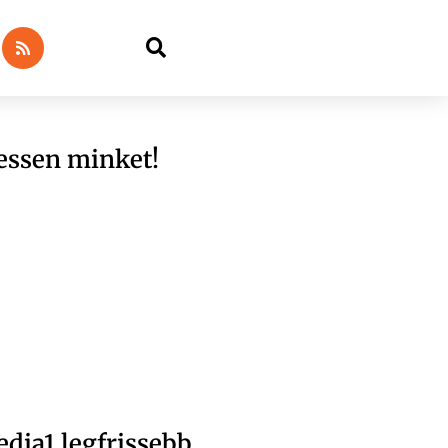
essen minket!
dia1 legfrissebb