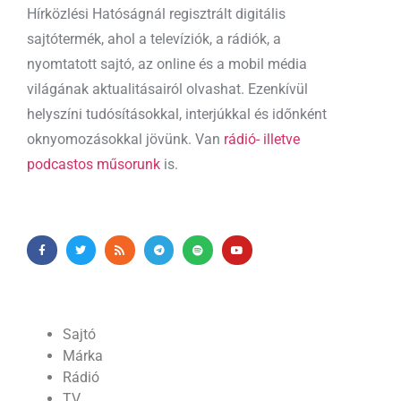
Hírközlési Hatóságnál regisztrált digitális
sajtótermék, ahol a televíziók, a rádiók, a
nyomtatott sajtó, az online és a mobil média
világának aktualitásairól olvashat. Ezenkívül
helyszíni tudósításokkal, interjúkkal és időnként
oknyomozásokkal jövünk. Van
rádió- illetve
podcastos műsorunk
is.
Sajtó
Márka
Rádió
TV