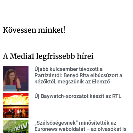
Kövessen minket!
A Media1 legfrissebb hírei
Újabb kulcsember távozott a
Partizántól: Benyó Rita elbúcsúzott a
nézőktől, megszűnik az Elemző
Új Baywatch-sorozatot készít az RTL
„Szélsőségesnek” minősítették az
Euronews weboldalát – az olvasókat is