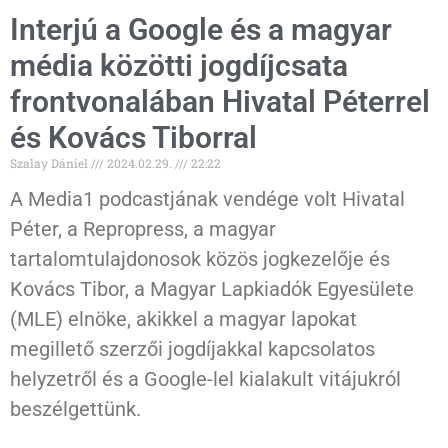
Interjú a Google és a magyar
média közötti jogdíjcsata
frontvonalában Hivatal Péterrel
és Kovács Tiborral
Szalay Dániel
2024.02.29.
22:22
A Media1 podcastjának vendége volt Hivatal
Péter, a Repropress, a magyar
tartalomtulajdonosok közös jogkezelője és
Kovács Tibor, a Magyar Lapkiadók Egyesülete
(MLE) elnöke, akikkel a magyar lapokat
megillető szerzői jogdíjakkal kapcsolatos
helyzetről és a Google-lel kialakult vitájukról
beszélgettünk.