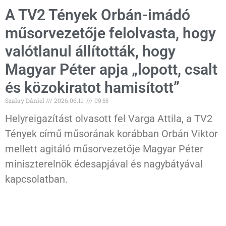
A TV2 Tények Orbán-imádó
műsorvezetője felolvasta, hogy
valótlanul állították, hogy
Magyar Péter apja „lopott, csalt
és közokiratot hamisított”
Szalay Dániel
2026.06.11.
09:55
Helyreigazítást olvasott fel Varga Attila, a TV2
Tények című műsorának korábban Orbán Viktor
mellett agitáló műsorvezetője Magyar Péter
miniszterelnök édesapjával és nagybátyával
kapcsolatban.