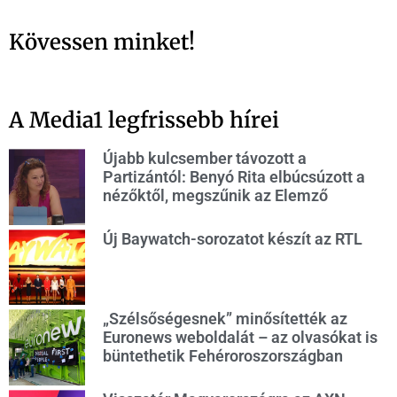
Kövessen minket!
A Media1 legfrissebb hírei
Újabb kulcsember távozott a
Partizántól: Benyó Rita elbúcsúzott a
nézőktől, megszűnik az Elemző
Új Baywatch-sorozatot készít az RTL
„Szélsőségesnek” minősítették az
Euronews weboldalát – az olvasókat is
büntethetik Fehéroroszországban