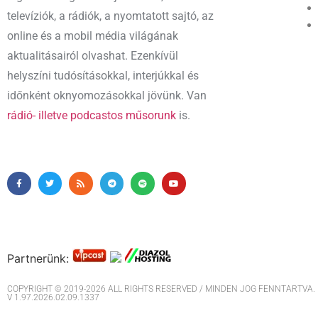
televíziók, a rádiók, a nyomtatott sajtó, az
online és a mobil média világának
aktualitásairól olvashat. Ezenkívül
helyszíni tudósításokkal, interjúkkal és
időnként oknyomozásokkal jövünk. Van
rádió- illetve podcastos műsorunk
is.
Partnerünk:
COPYRIGHT © 2019-2026 ALL RIGHTS RESERVED / MINDEN JOG FENNTARTVA. M
V 1.97.2026.02.09.1337