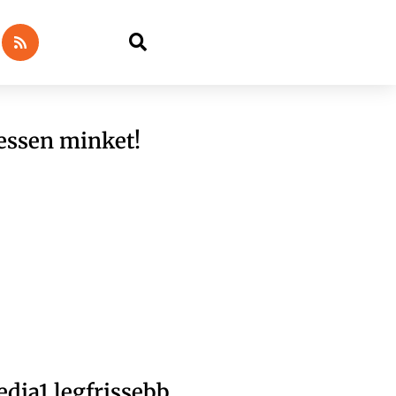
essen minket!
dia1 legfrissebb