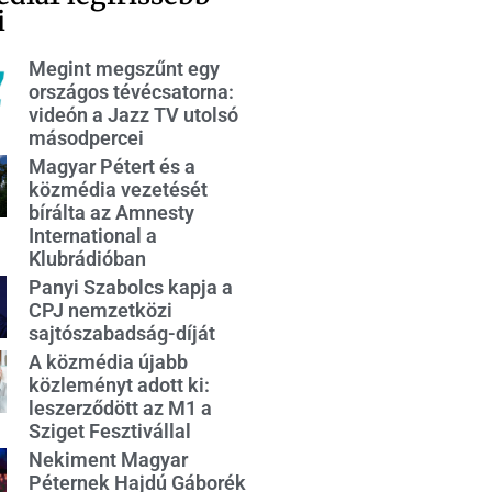
i
Megint megszűnt egy
országos tévécsatorna:
videón a Jazz TV utolsó
másodpercei
Magyar Pétert és a
közmédia vezetését
bírálta az Amnesty
International a
Klubrádióban
Panyi Szabolcs kapja a
CPJ nemzetközi
sajtószabadság-díját
A közmédia újabb
közleményt adott ki:
leszerződött az M1 a
Sziget Fesztivállal
Nekiment Magyar
Péternek Hajdú Gáborék