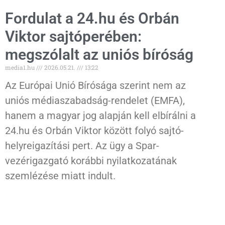
Fordulat a 24.hu és Orbán
Viktor sajtóperében:
megszólalt az uniós bíróság
media1.hu
2026.05.21.
13:22
Az Európai Unió Bírósága szerint nem az
uniós médiaszabadság-rendelet (EMFA),
hanem a magyar jog alapján kell elbírálni a
24.hu és Orbán Viktor között folyó sajtó-
helyreigazítási pert. Az ügy a Spar-
vezérigazgató korábbi nyilatkozatának
szemlézése miatt indult.