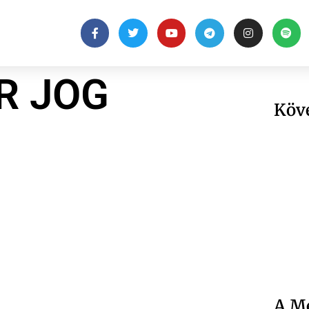
R JOG
Köv
A Me