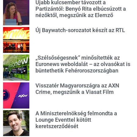
Újabb kulcsember távozott a
Partizántól: Benyó Rita elbúcsúzott a
nézőktől, megszűnik az Elemző
Új Baywatch-sorozatot készít az RTL
„Szélsőségesnek” minősítették az
Euronews weboldalát – az olvasókat is
büntethetik Fehéroroszországban
Visszatér Magyarországra az AXN
Crime, megszűnik a Viasat Film
A Miniszterelnökség felmondta a
Lounge Eventtel kötött
keretszerződését