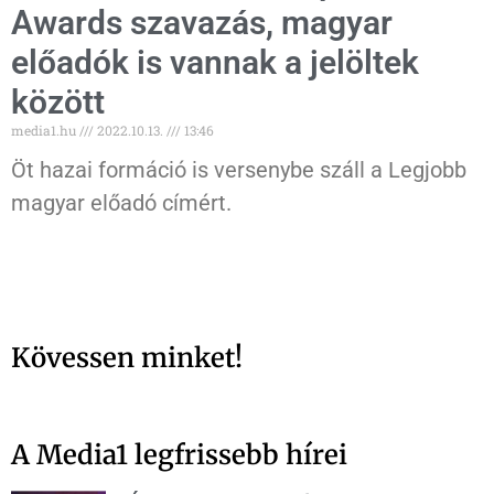
Awards szavazás, magyar
előadók is vannak a jelöltek
között
media1.hu
2022.10.13.
13:46
Öt hazai formáció is versenybe száll a Legjobb
magyar előadó címért.
Kövessen minket!
A Media1 legfrissebb hírei