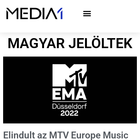
A Media1 médiaajánlata politikai hirdetőknek– országgyűlési választás 2026
MAGYAR JELÖLTEK
Elindult az MTV Europe Music