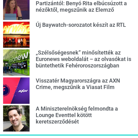
Partizántól: Benyó Rita elbúcsúzott a
nézőktől, megszűnik az Elemző
Új Baywatch-sorozatot készít az RTL
„Szélsőségesnek” minősítették az
Euronews weboldalát – az olvasókat is
büntethetik Fehéroroszországban
Visszatér Magyarországra az AXN
Crime, megszűnik a Viasat Film
A Miniszterelnökség felmondta a
Lounge Eventtel kötött
keretszerződését