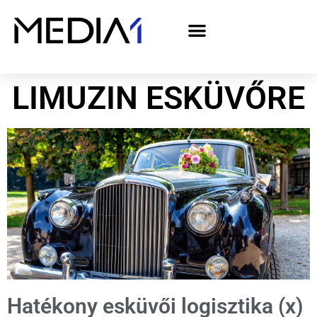
A Media1 médiaajánlata politikai hirdetőknek– országgyűlési választás 2026
LIMUZIN ESKÜVŐRE
Hatékony esküvői logisztika (x)