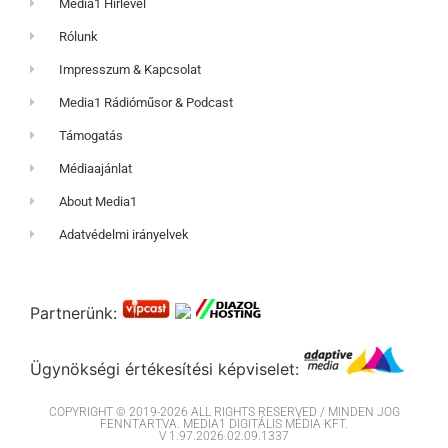
Media1 Hírlevél
Rólunk
Impresszum & Kapcsolat
Media1 Rádióműsor & Podcast
Támogatás
Médiaajánlat
About Media1
Adatvédelmi irányelvek
Partnerünk:
Ügynökségi értékesítési képviselet:
COPYRIGHT © 2019-2026 ALL RIGHTS RESERVED / MINDEN JOG
FENNTARTVA. MEDIA1 DIGITÁLIS MÉDIA KFT.
V 1.97.2026.02.09.1337