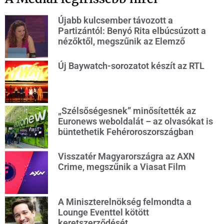
Újabb kulcsember távozott a
Partizántól: Benyó Rita elbúcsúzott a
nézőktől, megszűnik az Elemző
Új Baywatch-sorozatot készít az RTL
„Szélsőségesnek” minősítették az
Euronews weboldalát – az olvasókat is
büntethetik Fehéroroszországban
Visszatér Magyarországra az AXN
Crime, megszűnik a Viasat Film
A Miniszterelnökség felmondta a
Lounge Eventtel kötött
keretszerződését