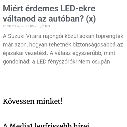
Miért érdemes LED-ekre
váltanod az autóban? (x)
Hirdetés
2025.05.28.
10:11
A Suzuki Vitara rajongói közül sokan töprengtek
már azon, hogyan tehetnék biztonságosabbá az
éjszakai vezetést. A válasz egyszerűbb, mint
gondolnád: a LED fényszórók! Nem csupán
Kövessen minket!
A Media1 legfrissebb hírei