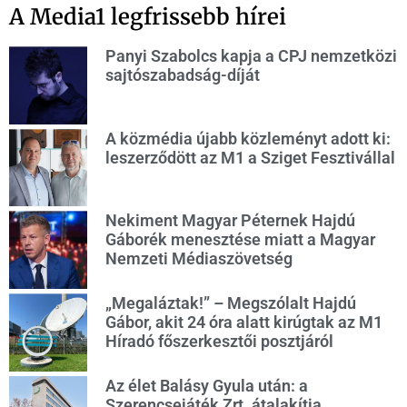
A Media1 legfrissebb hírei
Panyi Szabolcs kapja a CPJ nemzetközi
sajtószabadság-díját
A közmédia újabb közleményt adott ki:
leszerződött az M1 a Sziget Fesztivállal
Nekiment Magyar Péternek Hajdú
Gáborék menesztése miatt a Magyar
Nemzeti Médiaszövetség
„Megaláztak!” – Megszólalt Hajdú
Gábor, akit 24 óra alatt kirúgtak az M1
Híradó főszerkesztői posztjáról
Az élet Balásy Gyula után: a
Szerencsejáték Zrt. átalakítja