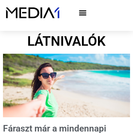
A Media1 médiaajánlata politikai hirdetőknek– országgyűlési választás 2026
LÁTNIVALÓK
Fáraszt már a mindennapi