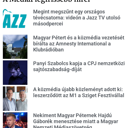
Megint megszűnt egy országos
tévécsatorna: videón a Jazz TV utolsó
másodpercei
Magyar Pétert és a közmédia vezetését
bírálta az Amnesty International a
Klubrádióban
Panyi Szabolcs kapja a CPJ nemzetközi
sajtószabadság-díját
A közmédia újabb közleményt adott ki:
leszerződött az M1 a Sziget Fesztivállal
Nekiment Magyar Péternek Hajdú
Gáborék menesztése miatt a Magyar
Nemzeti Médiaszövetség