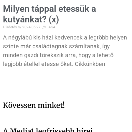
Milyen táppal etessük a
kutyánkat? (x)
Hirdetés
2024.06.27.
14:54
A négylábú kis házi kedvencek a legtöbb helyen
szinte már családtagnak számítanak, így
minden gazdi törekszik arra, hogy a lehető
legjobb étellel etesse őket. Cikkünkben
Kövessen minket!
A Media1 legfrissebb hírei