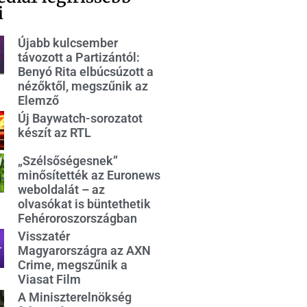
i
Újabb kulcsember
távozott a Partizántól:
Benyó Rita elbúcsúzott a
nézőktől, megszűnik az
Elemző
Új Baywatch-sorozatot
készít az RTL
„Szélsőségesnek”
minősítették az Euronews
weboldalát – az
olvasókat is büntethetik
Fehéroroszországban
Visszatér
Magyarországra az AXN
Crime, megszűnik a
Viasat Film
A Miniszterelnökség