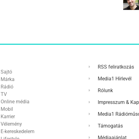
RSS feliratkozás
Sajtó
Media1 Hírlevél
Márka
Rádió
Rólunk
TV
Online média
Impresszum & Kap
Mobil
Media1 Rádióműso
Karrier
Vélemény
Támogatás
E-kereskedelem
Médiaajánlat
Lifestyle