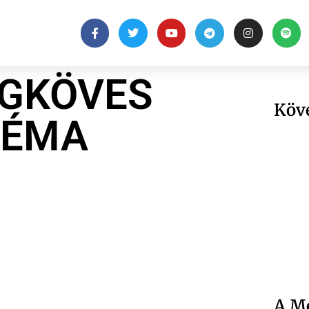
OGKÖVES
Köv
LÉMA
A Me