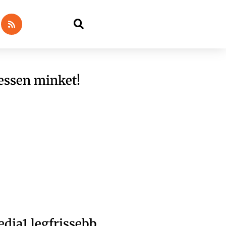
essen minket!
dia1 legfrissebb