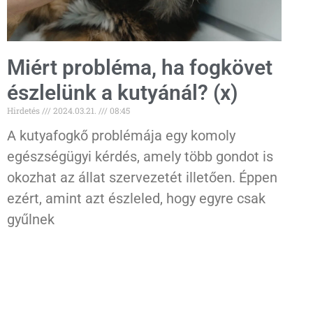
Miért probléma, ha fogkövet
észlelünk a kutyánál? (x)
Hirdetés
2024.03.21.
08:45
A kutyafogkő problémája egy komoly
egészségügyi kérdés, amely több gondot is
okozhat az állat szervezetét illetően. Éppen
ezért, amint azt észleled, hogy egyre csak
gyűlnek