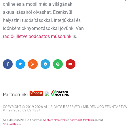
online és a mobil média világának
aktualitásairól olvashat. Ezenkívül
helyszíni tudósításokkal, interjúkkal és
időnként oknyomozásokkal jövünk. Van
rádió- illetve podcastos műsorunk
is.
Partnerünk:
COPYRIGHT © 2019-2026 ALL RIGHTS RESERVED / MINDEN JOG FENNTARTVA. M
V 1.97.2026.02.09.1337
Az oldal reCAPTCHA-t használ.
Adatvédelmi elvek
és
használati feltételek
szerint.
Sütibeállítások