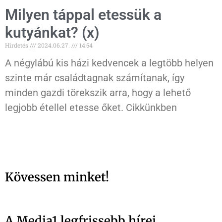
Milyen táppal etessük a
kutyánkat? (x)
Hirdetés
2024.06.27.
14:54
A négylábú kis házi kedvencek a legtöbb helyen
szinte már családtagnak számítanak, így
minden gazdi törekszik arra, hogy a lehető
legjobb étellel etesse őket. Cikkünkben
Kövessen minket!
A Media1 legfrissebb hírei