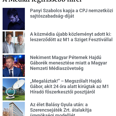
Panyi Szabolcs kapja a CPJ nemzetközi
sajtószabadság-díját
A közmédia újabb közleményt adott ki:
leszerződött az M1 a Sziget Fesztivállal
Nekiment Magyar Péternek Hajdú
Gáborék menesztése miatt a Magyar
Nemzeti Médiaszövetség
„Megaláztak!” – Megszólalt Hajdú
Gábor, akit 24 óra alatt kirúgtak az M1
Híradó főszerkesztői posztjáról
Az élet Balásy Gyula után: a
Szerencsejáték Zrt. átalakítja
ügynökségi modelljét