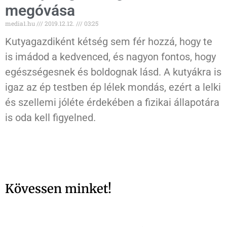
megóvása
media1.hu
2019.12.12.
03:25
Kutyagazdiként kétség sem fér hozzá, hogy te
is imádod a kedvenced, és nagyon fontos, hogy
egészségesnek és boldognak lásd. A kutyákra is
igaz az ép testben ép lélek mondás, ezért a lelki
és szellemi jóléte érdekében a fizikai állapotára
is oda kell figyelned.
Kövessen minket!