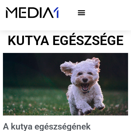
A Media1 médiaajánlata politikai hirdetőknek– országgyűlési választás 2026
KUTYA EGÉSZSÉGE
A kutya egészségének