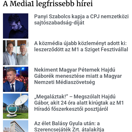
A Media1 legfrissebb hírei
Panyi Szabolcs kapja a CPJ nemzetközi
sajtószabadság-díját
A közmédia újabb közleményt adott ki:
leszerződött az M1 a Sziget Fesztivállal
Nekiment Magyar Péternek Hajdú
Gáborék menesztése miatt a Magyar
Nemzeti Médiaszövetség
„Megaláztak!” – Megszólalt Hajdú
Gábor, akit 24 óra alatt kirúgtak az M1
Híradó főszerkesztői posztjáról
Az élet Balásy Gyula után: a
Szerencsejáték Zrt. átalakítja