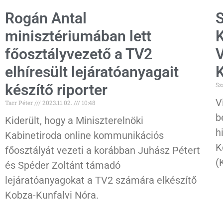
Rogán Antal
S
minisztériumában lett
főosztályvezető a TV2
V
elhíresült lejáratóanyagait
K
Sz
készítő riporter
V
Tarr Péter
2023.11.02.
10:48
b
Kiderült, hogy a Miniszterelnöki
h
Kabinetiroda online kommunikációs
K
főosztályát vezeti a korábban Juhász Pétert
(
és Spéder Zoltánt támadó
lejáratóanyagokat a TV2 számára elkészítő
Kobza-Kunfalvi Nóra.