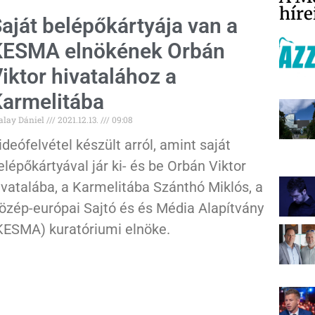
híre
aját belépőkártyája van a
KESMA elnökének Orbán
iktor hivatalához a
armelitába
alay Dániel
2021.12.13.
09:08
ideófelvétel készült arról, amint saját
elépőkártyával jár ki- és be Orbán Viktor
ivatalába, a Karmelitába Szánthó Miklós, a
özép-európai Sajtó és és Média Alapítvány
KESMA) kuratóriumi elnöke.