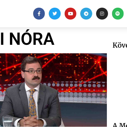
I NÓRA
Köv
A Me