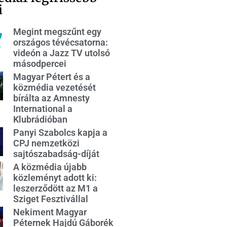
i
Megint megszűnt egy
országos tévécsatorna:
videón a Jazz TV utolsó
másodpercei
Magyar Pétert és a
közmédia vezetését
bírálta az Amnesty
International a
Klubrádióban
Panyi Szabolcs kapja a
CPJ nemzetközi
sajtószabadság-díját
A közmédia újabb
közleményt adott ki:
leszerződött az M1 a
Sziget Fesztivállal
Nekiment Magyar
Péternek Hajdú Gáborék