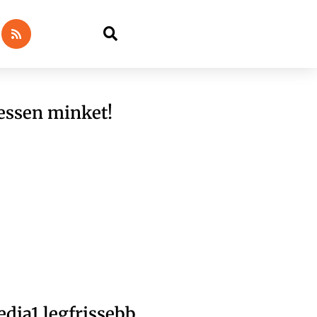
essen minket!
dia1 legfrissebb