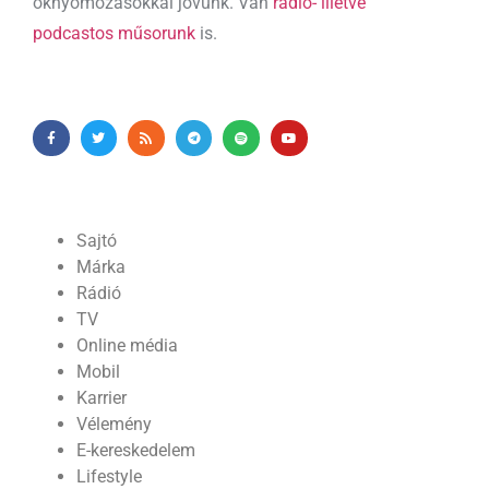
oknyomozásokkal jövünk. Van
rádió- illetve
podcastos műsorunk
is.
Sajtó
Márka
Rádió
TV
Online média
Mobil
Karrier
Vélemény
E-kereskedelem
Lifestyle