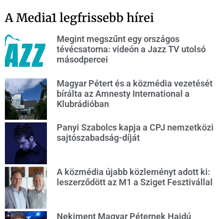
A Media1 legfrissebb hírei
Megint megszűnt egy országos
tévécsatorna: videón a Jazz TV utolsó
másodpercei
Magyar Pétert és a közmédia vezetését
bírálta az Amnesty International a
Klubrádióban
Panyi Szabolcs kapja a CPJ nemzetközi
sajtószabadság-díját
A közmédia újabb közleményt adott ki:
leszerződött az M1 a Sziget Fesztivállal
Nekiment Magyar Péternek Hajdú