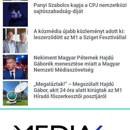
Panyi Szabolcs kapja a CPJ nemzetközi
sajtószabadság-díját
A közmédia újabb közleményt adott ki:
leszerződött az M1 a Sziget Fesztivállal
Nekiment Magyar Péternek Hajdú
Gáborék menesztése miatt a Magyar
Nemzeti Médiaszövetség
„Megaláztak!” – Megszólalt Hajdú
Gábor, akit 24 óra alatt kirúgtak az M1
Híradó főszerkesztői posztjáról