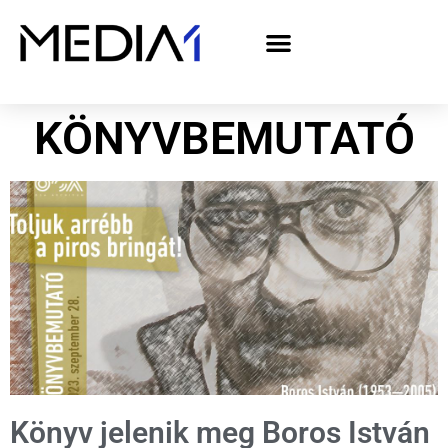
A Media1 médiaajánlata politikai hirdetőknek– országgyűlési választás 2026
KÖNYVBEMUTATÓ
Könyv jelenik meg Boros István