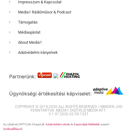
Impresszum & Kapcsolat
Media1 Rádióműsor & Podcast
Támogatás
Médiaajánlat
About Media1
Adatvédelmi irányelvek
Partnerünk:
Ügynökségi értékesítési képviselet:
COPYRIGHT © 2019-2026 ALL RIGHTS RESERVED / MINDEN JOG
FENNTARTVA. MEDIA1 DIGITÁLIS MÉDIA KFT.
V 1.97.2026.02.09.1337
Az oldal reCAPTCHA-t használ.
Adatvédelmi elvek
és
használati feltételek
szerint.
Sütibeállítások