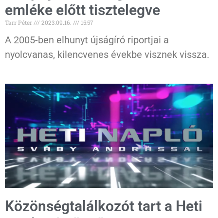
emléke előtt tisztelegve
Tarr Péter
2023.09.16.
15:57
A 2005-ben elhunyt újságíró riportjai a
nyolcvanas, kilencvenes évekbe visznek vissza.
Közönségtalálkozót tart a Heti