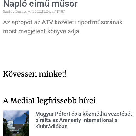
Napló című műsor
Szalay Dániel
2022.11.24.
17:57
Az apropót az ATV közéleti riportműsorának
most megjelent könyve adja.
Kövessen minket!
A Media1 legfrissebb hírei
Magyar Pétert és a közmédia vezetését
bírálta az Amnesty International a
Klubrádióban