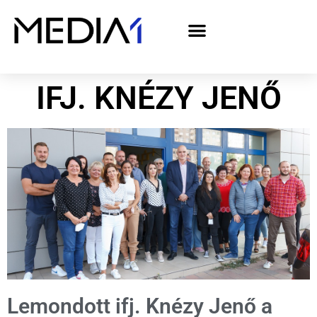
A Media1 médiaajánlata politikai hirdetőknek– országgyűlési választás 2026
IFJ. KNÉZY JENŐ
Lemondott ifj. Knézy Jenő a