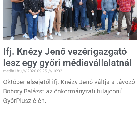
Ifj. Knézy Jenő vezérigazgató
lesz egy győri médiavállalatnál
media1.hu
2020.09.25.
10:02
Október elsejétől ifj. Knézy Jenő váltja a távozó
Bobory Balázst az önkormányzati tulajdonú
GyőrPlusz élén.