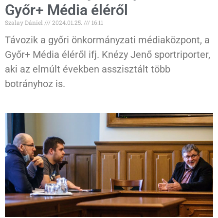
Győr+ Média éléről
Szalay Dániel
2024.01.25.
16:11
Távozik a győri önkormányzati médiaközpont, a
Győr+ Média éléről ifj. Knézy Jenő sportriporter,
aki az elmúlt években asszisztált több
botrányhoz is.