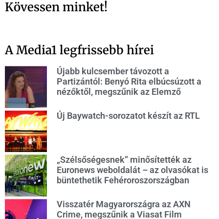
Kövessen minket!
A Media1 legfrissebb hírei
Újabb kulcsember távozott a
Partizántól: Benyó Rita elbúcsúzott a
nézőktől, megszűnik az Elemző
Új Baywatch-sorozatot készít az RTL
„Szélsőségesnek” minősítették az
Euronews weboldalát – az olvasókat is
büntethetik Fehéroroszországban
Visszatér Magyarországra az AXN
Crime, megszűnik a Viasat Film