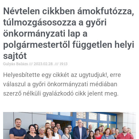
Névtelen cikkben ámokfutózza,
túlmozgásosozza a győri
önkormányzati lap a
polgármestertől független helyi
sajtót
Gulyás Balázs
2023.02.28.
19:13
Helyesbítette egy cikkét az ugytudjuk!, erre
válaszul a győri önkormányzati médiában
szerző nélküli gyalázkodó cikk jelent meg.