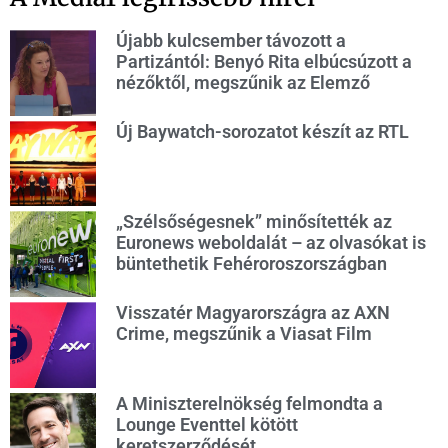
Újabb kulcsember távozott a
Partizántól: Benyó Rita elbúcsúzott a
nézőktől, megszűnik az Elemző
Új Baywatch-sorozatot készít az RTL
„Szélsőségesnek” minősítették az
Euronews weboldalát – az olvasókat is
büntethetik Fehéroroszországban
Visszatér Magyarországra az AXN
Crime, megszűnik a Viasat Film
A Miniszterelnökség felmondta a
Lounge Eventtel kötött
keretszerződését