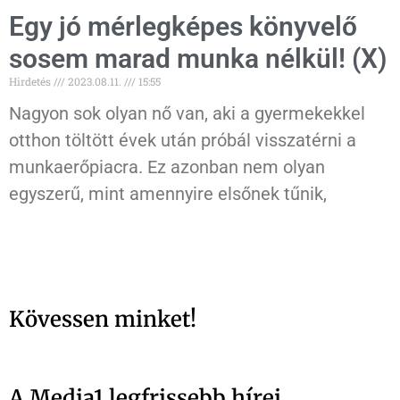
Egy jó mérlegképes könyvelő
sosem marad munka nélkül! (X)
Hirdetés
2023.08.11.
15:55
Nagyon sok olyan nő van, aki a gyermekekkel
otthon töltött évek után próbál visszatérni a
munkaerőpiacra. Ez azonban nem olyan
egyszerű, mint amennyire elsőnek tűnik,
Kövessen minket!
A Media1 legfrissebb hírei