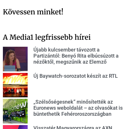
Kövessen minket!
A Media1 legfrissebb hírei
Újabb kulcsember távozott a
Partizántól: Benyó Rita elbúcsúzott a
nézőktől, megszűnik az Elemző
Új Baywatch-sorozatot készít az RTL
„Szélsőségesnek” minősítették az
Euronews weboldalát – az olvasókat is
büntethetik Fehéroroszországban
Visszatér Magyarországra az AXN