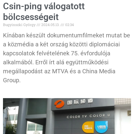
Csin-ping válogatott
bölcsességeit
Bugyinszki György
2024.05.13.
02:34
Kínában készült dokumentumfilmeket mutat be
a közmédia a két ország közötti diplomáciai
kapcsolatok felvételének 75. évfordulója
alkalmából. Erről írt alá együttműködési
megállapodást az MTVA és a China Media
Group.