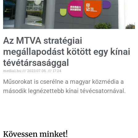
Az MTVA stratégiai
megállapodást kötött egy kínai
tévétársasággal
media1.hu
2023.07.06.
17:24
Műsorokat is cserélne a magyar közmédia a
második legnézettebb kínai tévécsatornával.
Kövessen minket!