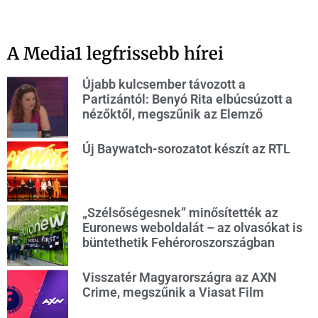
A Media1 legfrissebb hírei
Újabb kulcsember távozott a
Partizántól: Benyó Rita elbúcsúzott a
nézőktől, megszűnik az Elemző
Új Baywatch-sorozatot készít az RTL
„Szélsőségesnek” minősítették az
Euronews weboldalát – az olvasókat is
büntethetik Fehéroroszországban
Visszatér Magyarországra az AXN
Crime, megszűnik a Viasat Film