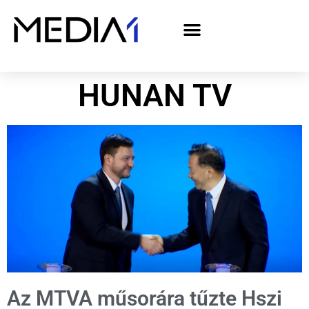
A Media1 médiaajánlata politikai hirdetőknek– országgyűlési választás 2026
HUNAN TV
Az MTVA műsorára tűzte Hszi