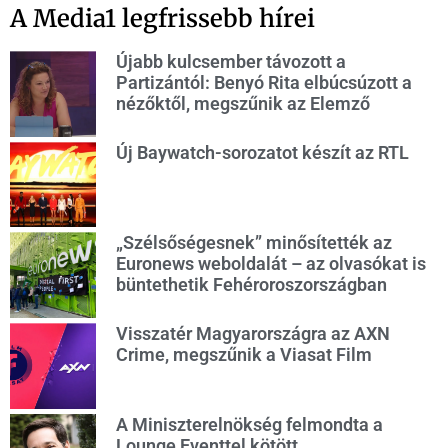
A Media1 legfrissebb hírei
Újabb kulcsember távozott a
Partizántól: Benyó Rita elbúcsúzott a
nézőktől, megszűnik az Elemző
Új Baywatch-sorozatot készít az RTL
„Szélsőségesnek” minősítették az
Euronews weboldalát – az olvasókat is
büntethetik Fehéroroszországban
Visszatér Magyarországra az AXN
Crime, megszűnik a Viasat Film
A Miniszterelnökség felmondta a
Lounge Eventtel kötött