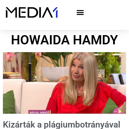
A Media1 médiaajánlata politikai hirdetőknek– országgyűlési választás 2026
HOWAIDA HAMDY
Kizárták a plágiumbotrányával