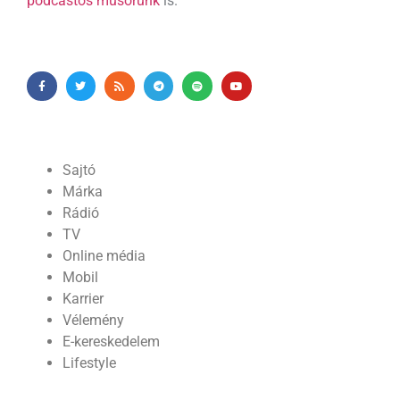
podcastos műsorunk
is.
Sajtó
Márka
Rádió
TV
Online média
Mobil
Karrier
Vélemény
E-kereskedelem
Lifestyle