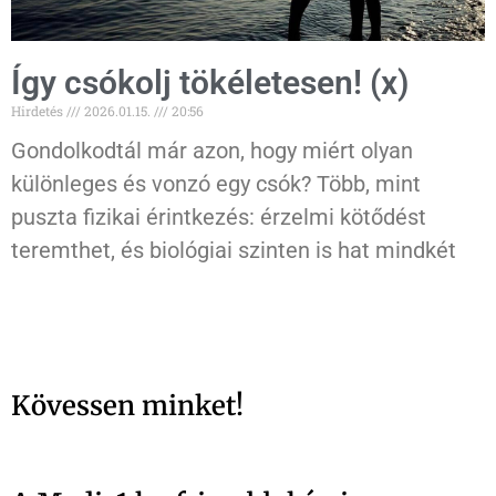
Így csókolj tökéletesen! (x)
Hirdetés
2026.01.15.
20:56
Gondolkodtál már azon, hogy miért olyan
különleges és vonzó egy csók? Több, mint
puszta fizikai érintkezés: érzelmi kötődést
teremthet, és biológiai szinten is hat mindkét
Kövessen minket!