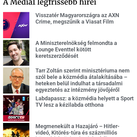
A Media1 legfrissebb hírei
Visszatér Magyarországra az AXN
Crime, megszűnik a Viasat Film
A Miniszterelnökség felmondta a
Lounge Eventtel kötött
keretszerződését
Tarr Zoltán szerint minisztériuma nem
szól bele a közmédia átalakításába –
heteken belül indulhat a társadalmi
egyeztetés az intézmény jövőjéről
Labdapassz: a közmédia helyett a Sport
TV lesz a kézilabda otthona
Megmenekült a Hazajáró – Hitler-
videó, Kitörés-túra és százmilliós