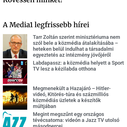
A Media1 legfrissebb hírei
Tarr Zoltán szerint minisztériuma nem
szól bele a közmédia átalakításába –
heteken belül indulhat a társadalmi
egyeztetés az intézmény jövőjéről
Labdapassz: a közmédia helyett a Sport
TV lesz a kézilabda otthona
Megmenekült a Hazajáró – Hitler-
videó, Kitörés-túra és százmilliós
közmédiás üzletek a készítők
múltjában
Megint megszűnt egy országos
tévécsatorna: videón a Jazz TV utolsó
másodpercei