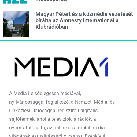
Magyar Pétert és a közmédia vezetését
bírálta az Amnesty International a
Klubrádióban
A Media1 elsődlegesen médiával,
nyilvánossággal foglalkozó, a Nemzeti Média- és
Hírközlési Hatóságnál regisztrált digitális
sajtótermék, ahol a televíziók, a rádiók, a
nyomtatott sajtó, az online és a mobil média
világának aktualitásairól olvashat. Ezenkívül