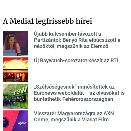
A Media1 legfrissebb hírei
Újabb kulcsember távozott a
Partizántól: Benyó Rita elbúcsúzott a
nézőktől, megszűnik az Elemző
Új Baywatch-sorozatot készít az RTL
„Szélsőségesnek” minősítették az
Euronews weboldalát – az olvasókat is
büntethetik Fehéroroszországban
Visszatér Magyarországra az AXN
Crime, megszűnik a Viasat Film