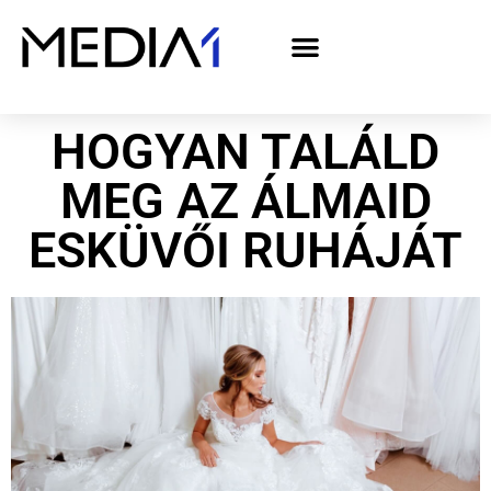
A Media1 médiaajánlata politikai hirdetőknek– országgyűlési választás 2026
HOGYAN TALÁLD
MEG AZ ÁLMAID
ESKÜVŐI RUHÁJÁT